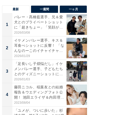
最新
一週間
一ヶ月
バレー・髙橋藍選手、兄＆愛
「さす
犬とのプライベートショット
は」高
1
1
に「超きちょー」「笑顔が見
災地を
れ...
「カ...
2026/03/08
2026/08/0
イケメンバレー選手、キス＆
「え、
耳食べショットに反響！ 「な
芸人、2
2
2
んなのーこのイチャイチャ
エットに
感...
2026/01/29
2026/08/0
「足長いし子煩悩だし」イケ
「脚が
メンバレー選手、子どもたち
横川尚
3
3
とのディズニーショットに
ムキな姿
「か...
刃...
2026/01/03
2026/08/0
藤田ニコル、稲葉友との結婚
「脳がバ
報告＆ウエディングフォト公
装姿が話
4
4
開！ 池田エライザ＆内田理
のお父さ
央...
2023/08/04
2026/08/0
「ユメが、ついに歩いた」杉
「急に