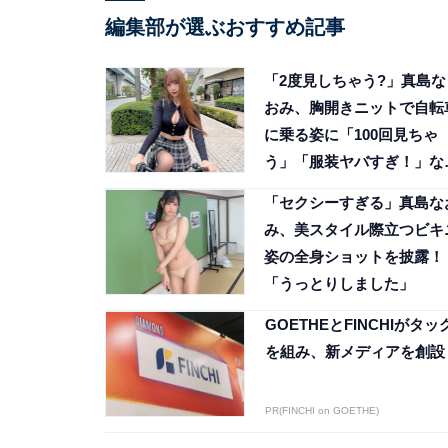
編集部が選ぶおすすめ記事
「2度見しちゃう?」真島な
おみ、胸開きニットで自転
に乗る姿に「100回見ちゃ
う」「服装ヤバすぎ！」な
ファン歓喜
「セクシーすぎる」真島な
み、美スタイル際立つビキ
姿の全身ショットを披露！
「うっとりしました」
GOETHEとFINCHIがタッ
を組み、新メディアを創設
PR(FINCHI on GOETHE)