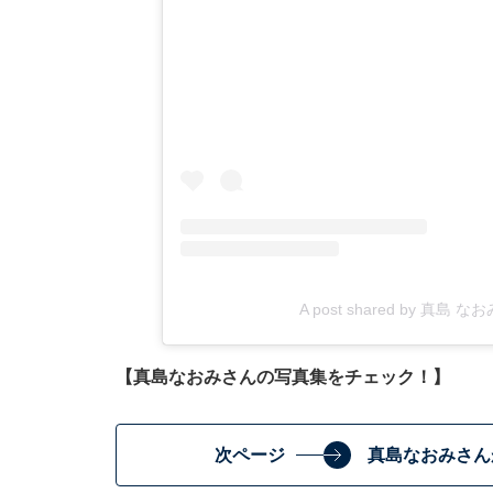
A post shared by 真島 なおみ
【真島なおみさんの写真集をチェック！】
次ページ
真島なおみさん