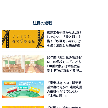
注目の連載
東野圭吾や湊かなえだけ
じゃない、「業と罪」を
描く『映画ちいかわ』か
ら強く連想した映画8選
20年間「駆け込み実績ゼ
ロ」の学校も…「こども
110番の家」は本当に必
要？ PTAが直面する理想
と現実
「青春18きっぷ」販売激
減の裏に何が？ 連続利用
の厳格化だけではない
「本当の理由」
「移民」に冷たいのはど