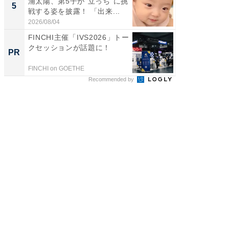
浦太陽、第5子が“立っち”に挑
る」広
5
5
戦する姿を披露！ 「出来...
ョット
た」の..
2026/08/04
2026/08/0
FINCHI主催「IVS2026」トー
FINCH
クセッションが話題に！
クセッ
PR
PR
FINCHI on GOETHE
FINCHI o
Recommended by