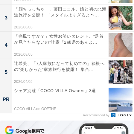
2026/08/08
「顔ちっっちゃ！」藤田ニコル、娘と初の北海
道旅行を公開！ 「スタイルよすぎるよ〜...
3
2026/08/08
「痛風ですか？」女性お笑いタレント、“足首
が見当たらないの”吐露「2歳児のあんよ...
4
2026/08/05
辻希美、「7人家族になって初めての」箱根へ
の“楽しかった”家族旅行を披露！ 集合...
5
2026/04/05
シェア別荘「COCO VILLA Owners」3選
PR
COCO VILLA on GOETHE
Recommended by