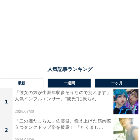
最新
一週間
一ヶ月
「彼女の方が生涯年収多そうなので別れます」
人気インフルエンサー、“彼氏”に振られ...
1
2026/07/30
「二の腕たまらん」佐藤健、鍛え上げた筋肉際
立つタンクトップ姿を披露！ 「たくまし...
2