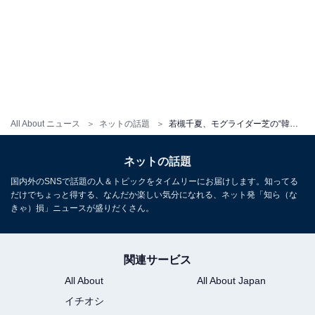
All About ニュース
ネットの話題
若槻千夏、モグライダー芝の“韓流メイク”ショット公開で反響！ 「うっとり」「さらにかっこいい」
ネットの話題
国内外のSNSで話題の人＆トピックをタイムリーにお届けします。知ってる
だけでちょっと得する、なんだか楽しい気分になれる、ネット発「知ら（な
きゃ）損」ニュースが盛りだくさん。
関連サービス
All About
All About Japan
イチオシ