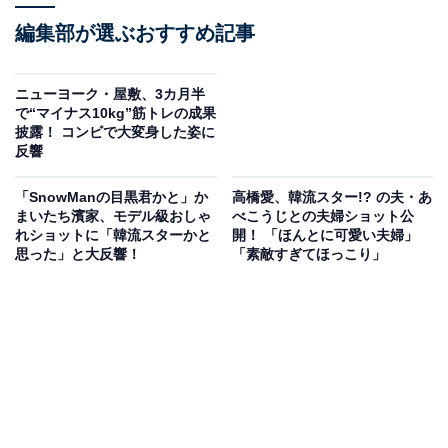
編集部が選ぶおすすめ記事
ニューヨーク・屋敷、3カ月半
で“マイナス10kg”筋トレの成果
披露！ コンビで大変身した姿に
反響
「SnowManの目黒君かと」か
高橋愛、韓流スター!? の夫・あ
まいたち濱家、モデル級おしゃ
べこうじとの夫婦ショット公
れショットに「韓流スターかと
開！ 「ほんとに可愛い夫婦」
思った」と大反響！
「素敵すぎてほっこり」