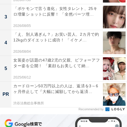
2026/07/30
「ポケモンで言う進化」女性タレント、25キ
ロ増量ショットに反響！ 「全然パーツ埋...
3
2026/08/05
「え、別人過ぎん？」お笑い芸人、2カ月で約
12kgのダイエットに成功！ 「イケメ...
4
2026/08/04
女装姿が話題の47歳2児の父親、ビフォーアフ
ター姿を公開！ 「素顔もお美しくて納...
5
2025/06/12
カードローン50万円以上の人は、返済を3～6
ヶ月停止して『大幅に減額してから返済...
PR
渋谷法務総合事務所
Recommended by