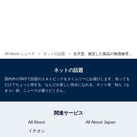
All About ニュース
ネットの話題
任天堂、被災した製品の無償修理を発表。5000万円の義援金も送り「さすがすぎる」と称賛相次ぐ
ネットの話題
国内外のSNSで話題の人＆トピックをタイムリーにお届けします。知ってる
だけでちょっと得する、なんだか楽しい気分になれる、ネット発「知ら（な
きゃ）損」ニュースが盛りだくさん。
関連サービス
All About
All About Japan
イチオシ