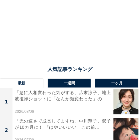
最新
一週間
一ヶ月
「急に人相変わった気がする」広末涼子、地上
波復帰ショットに「なんか顔変わった」の...
1
2026/08/06
「光の速さで成長してますね」中川翔子、双子
が10カ月に！ 「はやいいいい この前...
2