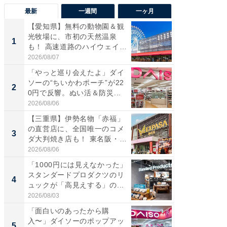
最新
一週間
一ヶ月
【愛知県】無料の動物園＆観
【兵庫
光牧場に、市初の天然温泉
ーメン
1
1
も！ 高速道路のハイウェイオ
再現した
ア...
道...
2026/08/07
2026/08/0
「やっと巡り会えたよ」ダイ
【三重
ソーの“ちいかわポーチ”が22
の直営
2
2
0円で反響。ぬい活＆防災...
ダ大判焼
伊...
2026/08/06
2026/08/0
【三重県】伊勢名物「赤福」
【千葉県
の直営店に、全国唯一のコメ
級マー
3
3
ダ大判焼き店も！ 東名阪・
ノベし
伊...
ー...
2026/08/06
2026/08/0
「1000円には見えなかった」
立山連
スタンダードプロダクツのリ
風呂に、
4
4
ュックが「高見えする」の...
層水風
帰...
2026/08/03
2026/08/0
「面白いのあったから購
「これ
入〜」ダイソーのポップアッ
ダイソ
5
5