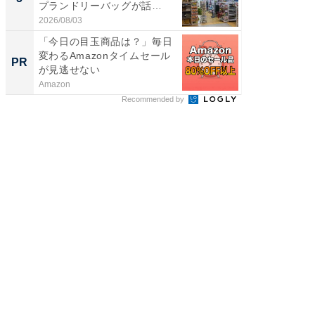
プランドリーバッグが話
リーバ
題。“さま...
わ...
2026/08/03
2026/08/0
「今日の目玉商品は？」毎日
シェア別荘
変わるAmazonタイムセール
wners
PR
PR
が見逃せない
Amazon
COCO VIL
Recommended by