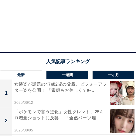
最新
一週間
一ヶ月
女装姿が話題の47歳2児の父親、ビフォーアフ
ター姿を公開！ 「素顔もお美しくて納...
1
2025/06/12
「ポケモンで言う進化」女性タレント、25キ
ロ増量ショットに反響！ 「全然パーツ埋...
2
2026/08/05