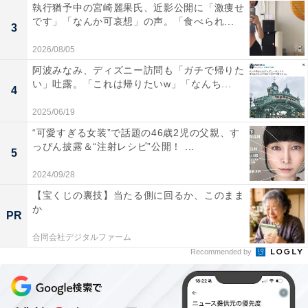
執行猶予中の宮崎麗果氏、近影公開に「激痩せ
です」「なんか可哀想」の声。「食べられ...
3
2026/08/05
阿波みなみ、ディズニー訪問も「ガチで帰りた
い」吐露。「これは帰りたいw」「なんち...
4
2025/06/19
“可愛すぎる女装”で話題の46歳2児の父親、す
っぴん披露＆“注射レシピ”公開！ ...
5
2024/09/28
【宝くじの裏技】当たる側に回るか、このまま
か
PR
合同会社デジタルファーム
Recommended by