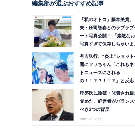
編集部が選ぶおすすめ記事
「私のオトコ」藤本美貴、
夫・庄司智春とのラブラブ
ート写真公開！ 「素敵なお
写真すぎて保存しちゃいま
た」
有吉弘行、“炎上”ショット
開にフワちゃん「これもネ
トニュースにされる
の！！？？！！？」と反応
稲盛氏に論破・叱責され目
覚めた。経営者がバランス
べき2つの背反
PR(ビズヒント)