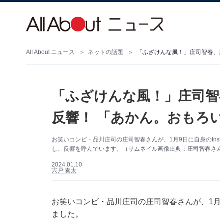
All About ニュース
ネットの話題
「ふざけんな風！」庄司智春、
「ふざけんな風！」庄司智
反響！ 「あかん。おもろ
お笑いコンビ・品川庄司の庄司智春さんが、1月9日に自身のIns
し、反響を呼んでいます。（サムネイル画像出典：庄司智春さん公式
2024.01.10
宍戸 奏太
お笑いコンビ・品川庄司の庄司智春さんが、1月9日
ました。