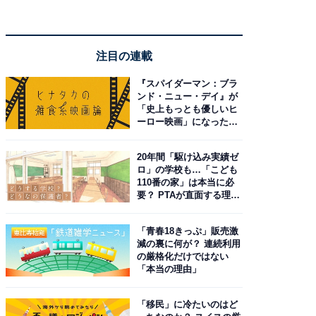
注目の連載
『スパイダーマン：ブラ
ンド・ニュー・デイ』が
「史上もっとも優しいヒ
ーロー映画」になった理
由。予習したい作品は？
20年間「駆け込み実績ゼ
ロ」の学校も…「こども
110番の家」は本当に必
要？ PTAが直面する理想
と現実
「青春18きっぷ」販売激
減の裏に何が？ 連続利用
の厳格化だけではない
「本当の理由」
「移民」に冷たいのはど