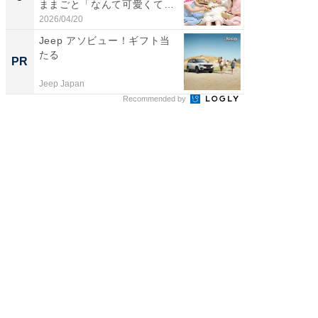
ままごと「なんて可愛くて平
「後ろ
和...
「...
2026/04/20
2026/08/0
Jeep アソビュー！ギフト当
【DM発
たる
を抑え
PR
PR
ール便
Jeep Japan
チクタク
Recommended by