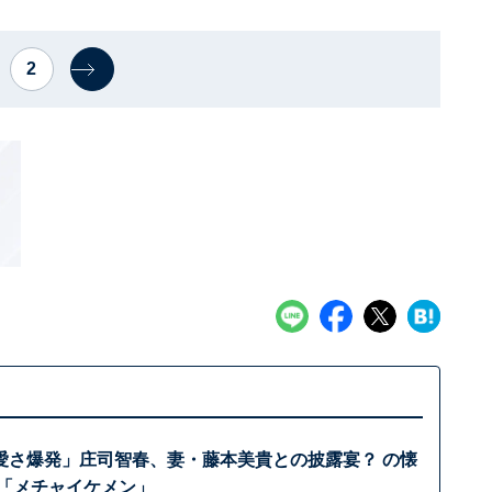
2
愛さ爆発」庄司智春、妻・藤本美貴との披露宴？ の懐
 「メチャイケメン」