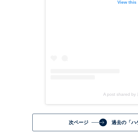
View this
A post shared b
次ページ
過去の「ハ