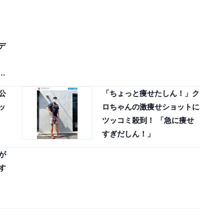
デ
し
公
「ちょっと痩せたしん！」ク
ッ
ロちゃんの激痩せショットに
ツッコミ殺到！ 「急に痩せ
すぎだしん！」
が
す