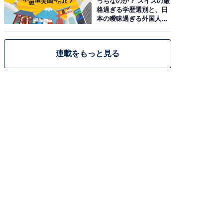
っちなのか？ スイスの厳
格過ぎる学歴選別と、日
本の曖昧過ぎる外国人政
策
連載をもっと見る