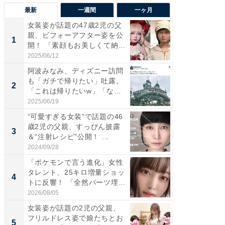
最新
一週間
一ヶ月
女装姿が話題の47歳2児の父
「さす
親、ビフォーアフター姿を公
は」高
1
1
開！ 「素顔もお美しくて納...
災地を
「カ...
2025/06/12
2026/08/0
阿波みなみ、ディズニー訪問
「女の
も「ガチで帰りたい」吐露。
介、バ
2
2
「これは帰りたいw」「なん
らのプレ
ち...
愛...
2025/06/19
2026/08/0
“可愛すぎる女装”で話題の46
「好感
歳2児の父親、すっぴん披露
や、“マ
3
3
＆“注射レシピ”公開！ ...
画変更
財...
2024/09/28
2026/07/3
「ポケモンで言う進化」女性
「脚が
タレント、25キロ増量ショッ
横川尚
4
4
トに反響！ 「全然パーツ埋...
ムキな姿
刃...
2026/08/05
2026/08/0
女装姿が話題の2児の父親、
「2人と
フリルドレス姿で娘たちとお
團十郎
5
5