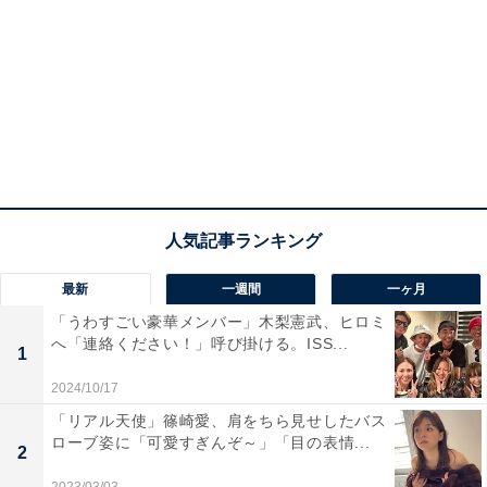
最新
一週間
一ヶ月
「うわすごい豪華メンバー」木梨憲武、ヒロミ
へ「連絡ください！」呼び掛ける。ISS...
1
2024/10/17
「リアル天使」篠崎愛、肩をちら見せしたバス
ローブ姿に「可愛すぎんぞ～」「目の表情...
2