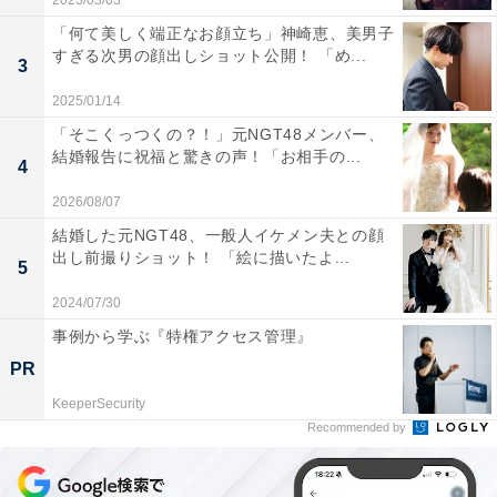
2023/03/03
「何て美しく端正なお顔立ち」神崎恵、美男子
すぎる次男の顔出しショット公開！ 「め...
3
2025/01/14
「そこくっつくの？！」元NGT48メンバー、
結婚報告に祝福と驚きの声！「お相手の...
4
2026/08/07
結婚した元NGT48、一般人イケメン夫との顔
出し前撮りショット！ 「絵に描いたよ...
5
2024/07/30
事例から学ぶ『特権アクセス管理』
PR
KeeperSecurity
Recommended by