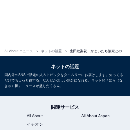
All About ニュース
ネットの話題
生田絵梨花、かまいたち濱家とのツーショットを公開！ “ハマいく”での紅白出場を振り返る
ネットの話題
国内外のSNSで話題の人＆トピックをタイムリーにお届けします。知ってる
だけでちょっと得する、なんだか楽しい気分になれる、ネット発「知ら（な
きゃ）損」ニュースが盛りだくさん。
関連サービス
All About
All About Japan
イチオシ