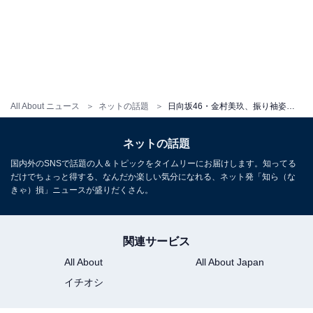
All About ニュース
ネットの話題
日向坂46・金村美玖、振り袖姿で新年のあいさつ！ 濱岸ひよりとのツーショットも
ネットの話題
国内外のSNSで話題の人＆トピックをタイムリーにお届けします。知ってる
だけでちょっと得する、なんだか楽しい気分になれる、ネット発「知ら（な
きゃ）損」ニュースが盛りだくさん。
関連サービス
All About
All About Japan
イチオシ