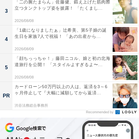
「二の腕たまらん」佐藤健、鍛え上げた筋肉際
立つタンクトップ姿を披露！ 「たくまし...
3
2026/08/08
「1歳になりましたぁ」辻希美、第5子娘の誕
生日を家族7人で祝福！ 「あの出産から...
4
2026/08/09
「顔ちっっちゃ！」藤田ニコル、娘と初の北海
道旅行を公開！ 「スタイルよすぎるよ〜...
5
2026/08/08
カードローン50万円以上の人は、返済を3～6
ヶ月停止して『大幅に減額してから返済...
PR
渋谷法務総合事務所
Recommended by