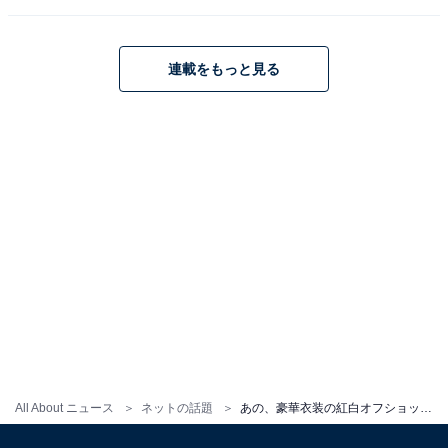
連載をもっと見る
All About ニュース
ネットの話題
あの、豪華衣装の紅白オフショット！ 橋本環奈との「天使と悪魔」共演に「最高すぎて叫びました」の声