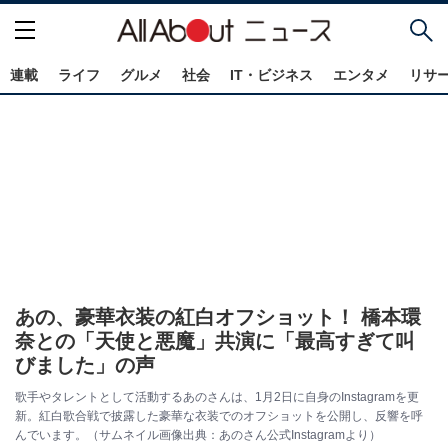
連載
ライフ
グルメ
社会
IT・ビジネス
エンタメ
リサ
あの、豪華衣装の紅白オフショット！ 橋本環
奈との「天使と悪魔」共演に「最高すぎて叫
びました」の声
歌手やタレントとして活動するあのさんは、1月2日に自身のInstagramを更
新。紅白歌合戦で披露した豪華な衣装でのオフショットを公開し、反響を呼
んでいます。（サムネイル画像出典：あのさん公式Instagramより）