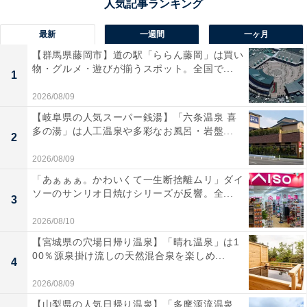
最新
一週間
一ヶ月
【群馬県藤岡市】道の駅「ららん藤岡」は買い
物・グルメ・遊びが揃うスポット。全国で...
1
2026/08/09
【岐阜県の人気スーパー銭湯】「六条温泉 喜
多の湯」は人工温泉や多彩なお風呂・岩盤...
2
2026/08/09
「あぁぁぁ。かわいくて一生断捨離ムリ」ダイ
ソーのサンリオ日焼けシリーズが反響。全...
3
2026/08/10
【宮城県の穴場日帰り温泉】「晴れ温泉」は1
00％源泉掛け流しの天然混合泉を楽しめ...
4
2026/08/09
【山梨県の人気日帰り温泉】「多摩源流温泉