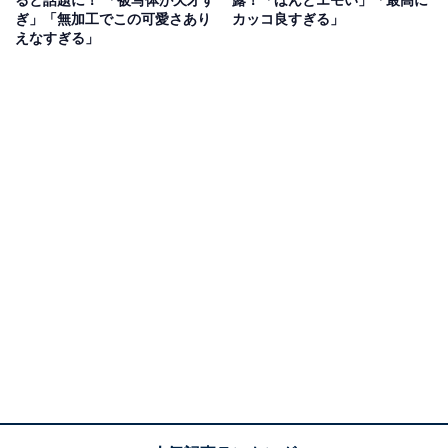
ると話題に！ 「被写体が天才す
露！「ほんとエモい」「最高に
ぎ」「無加工でこの可愛さあり
カッコ良すぎる」
えなすぎる」