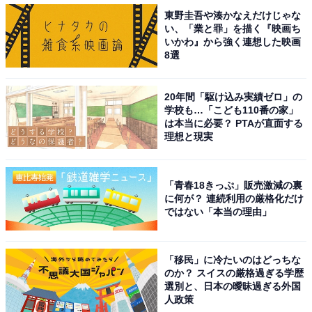
東野圭吾や湊かなえだけじゃな
い、「業と罪」を描く『映画ち
いかわ』から強く連想した映画
8選
20年間「駆け込み実績ゼロ」の
学校も…「こども110番の家」
は本当に必要？ PTAが直面する
理想と現実
「青春18きっぷ」販売激減の裏
に何が？ 連続利用の厳格化だけ
ではない「本当の理由」
「移民」に冷たいのはどっちな
のか？ スイスの厳格過ぎる学歴
選別と、日本の曖昧過ぎる外国
人政策