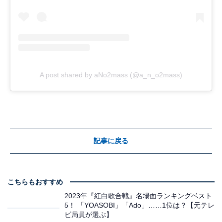
A post shared by aNo2mass (@a_n_o2mass)
記事に戻る
こちらもおすすめ
2023年『紅白歌合戦』名場面ランキングベスト
5！ 「YOASOBI」「Ado」……1位は？【元テレ
ビ局員が選ぶ】