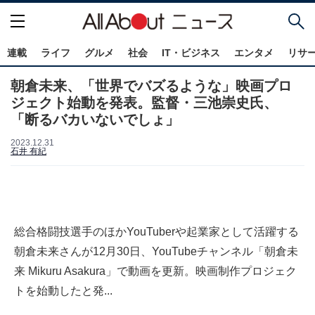
連載
ライフ
グルメ
社会
IT・ビジネス
エンタメ
リサ
朝倉未来、「世界でバズるような」映画プロ
ジェクト始動を発表。監督・三池崇史氏、
「断るバカいないでしょ」
2023.12.31
石井 有紀
総合格闘技選手のほかYouTuberや起業家として活躍する
朝倉未来さんが12月30日、YouTubeチャンネル「朝倉未
来 Mikuru Asakura」で動画を更新。映画制作プロジェク
トを始動したと発...