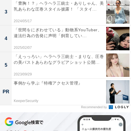
「豊胸！？」ヘラヘラ三銃士・ありしゃん、美
乳あらわな圧巻スタイル披露！ 「スタイ...
3
2024/05/17
「世間をにぎわせている」動物系YouTuber、
違法行為の告発に声明「飼育してい...
4
2025/02/07
「えっっろい」ヘラヘラ三銃士・まりな、圧巻
の美バストあらわなグラビアショット公開...
5
2023/09/29
事例から学ぶ『特権アクセス管理』
PR
KeeperSecurity
Recommended by