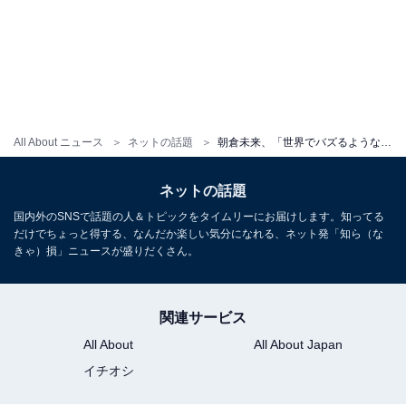
All About ニュース
ネットの話題
朝倉未来、「世界でバズるような」映画プロジェクト始動を発表。監督・三池崇史氏、「断るバカいないでしょ」
ネットの話題
国内外のSNSで話題の人＆トピックをタイムリーにお届けします。知ってる
だけでちょっと得する、なんだか楽しい気分になれる、ネット発「知ら（な
きゃ）損」ニュースが盛りだくさん。
関連サービス
All About
All About Japan
イチオシ