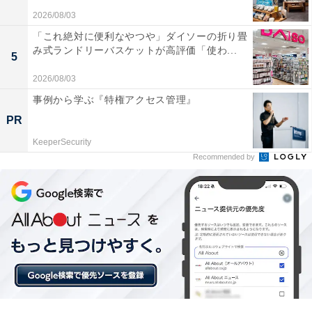
毎日の楽しみは、こっそりと読むBL漫画。
2026/08/03
#メタモルフォーゼの縁側
#メタモル
「これ絶対に便利なやつや」ダイソーの折り畳
pic.twitter.com/k77niPT6Ia
み式ランドリーバスケットが高評価「使わ...
5
— 映画『メタモルフォーゼの縁側』【公式】
2026/08/03
(@metamor_movie)
March 21, 2022
事例から学ぶ『特権アクセス管理』
PR
1位は芦田愛菜さんでした。芦田さんは子役出身の俳優
KeeperSecurity
で、現在19歳ながら芸歴は16年目、代表作も多数ある演
Recommended by
技派俳優です。
幼い頃から仕事と勉強を両立してきた芦田さんは、慶應
義塾大学中等部、慶應義塾女子高校を卒業し、現在は慶
應義塾大学の現役大学生。これからの活躍が期待されて
います。
芦田さんの代表作といえば『mother』『マルモのおき