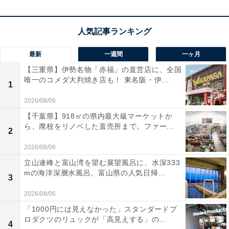
最新
一週間
一ヶ月
【三重県】伊勢名物「赤福」の直営店に、全国
唯一のコメダ大判焼き店も！ 東名阪・伊...
1
2026/08/06
1位：芦田愛菜
【千葉県】918㎡の県内最大級マーケットか
ら、廃校をリノベした直売所まで。ファー...
2
⋱ ??????????? ⋰
2026/08/06
立山連峰と富山湾を望む展望風呂に、水深333
?佐山うらら(
#芦田愛菜
)
mの海洋深層水風呂。富山県の人気日帰...
3
2026/08/06
さえない17歳の女子高生。
「1000円には見えなかった」スタンダードプ
放課後は駅前の書店でアルバイトをしている。
ロダクツのリュックが「高見えする」の...
4