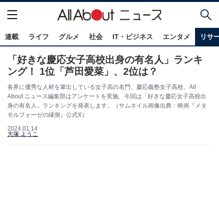
連載
ライフ
グルメ
社会
IT・ビジネス
エンタメ
リサ
「好きな慶応女子高校出身の有名人」ランキ
ング！ 1位「芦田愛菜」、2位は？
各界に優秀な人材を輩出している女子高の名門、慶応義塾女子高校。All
About ニュース編集部はアンケートを実施、今回は「好きな慶応女子高校出
身の有名人」ランキングを発表します。（サムネイル画像出典：映画『メタ
モルフォーゼの縁側』公式X）
2024.01.14
大塚 ようこ