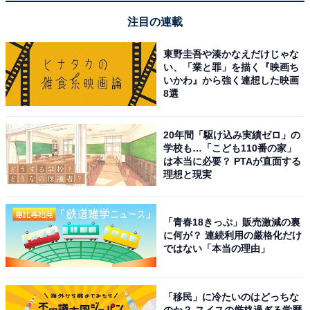
て』など、子役時代の作品。かわいらしい演技を覚えて
注目の連載
いるという方も多いのではないでしょうか。しかし、近
年ではかわいらしいだけではない表情が見られる演技も
東野圭吾や湊かなえだけじゃな
い、「業と罪」を描く『映画ち
多く、2023年の『最高の教師』では、複雑な事情を抱え
いかわ』から強く連想した映画
る女子高生を好演しました。
8選
回答者からは「とにかく媚びなく、芯があり、言ってい
20年間「駆け込み実績ゼロ」の
学校も…「こども110番の家」
ることが的を得ている」（千葉県・40代女性）、「子役
は本当に必要？ PTAが直面する
から活躍していて、今も可愛らしい印象と賢い印象はそ
理想と現実
のまま変わらずいいイメージしかない」（宮城県・20代
女性）、「演技も上手いが人生何周しているのか？と思
「青春18きっぷ」販売激減の裏
う。達観しているところがあります」（東京都・40代男
に何が？ 連続利用の厳格化だけ
性）
ではない「本当の理由」
※回答者のコメントは原文ママです
「移民」に冷たいのはどっちな
のか？ スイスの厳格過ぎる学歴