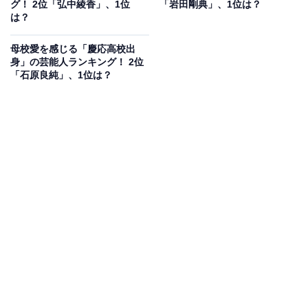
グ！ 2位「弘中綾香」、1位
「岩田剛典」、1位は？
キラキラしたイメージがあるアナウンサーという職業と
は？
はかけ離れたギャップが、彼女の魅力を一層引き出して
いるのかもしれません。
母校愛を感じる「慶応高校出
身」の芸能人ランキング！ 2位
「石原良純」、1位は？
回答者からは「あざとくて可愛いのにズバズバ意見を言
える芯が強いところが好きです」（神奈川県・30代女
性）、「かわいらしい容姿と、忖度なく自分に正直に生
きているように見える姿に好感がもてるから」（東京
都・30代女性）、「高飛車なイメージが全くないので庶
民には好感度が高いと思います」（神奈川県・50代女
性）といった意見が挙がりました。