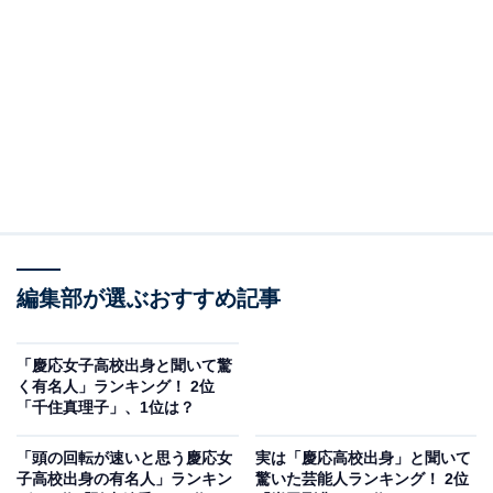
A post shared by 弘中綾香 (@hironaka_ayaka)
2位は、弘中綾香さんでした。弘中さんはテレビ朝日の
アナウンサー。慶應義塾中等部から慶應義塾女子高校、
慶応義塾大学法学部と進学しています。
主にバラエティ番組での活躍シーンが多く、どんな芸人
編集部が選ぶおすすめ記事
を前にしても物おじせず的確なコメントを返す姿が男女
問わず高い人気をえています。また、アイドルオタクの
「慶応女子高校出身と聞いて驚
一面もある弘中さんは、たびたびSNSやインタビュー記
く有名人」ランキング！ 2位
「千住真理子」、1位は？
事でそのアイドル熱を語っているところも、親近感がわ
くポイントです。
「頭の回転が速いと思う慶応女
実は「慶応高校出身」と聞いて
子高校出身の有名人」ランキン
驚いた芸能人ランキング！ 2位