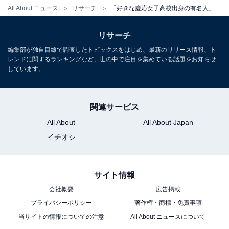
All About ニュース
リサーチ
「好きな慶応女子高校出身の有名人」ランキング！ 1位「芦田愛菜」、2位は？
リサーチ
編集部が独自目線で調査したトピックスをはじめ、最新のリリース情報、ト
レンドに関するランキングなど、世の中で注目を集めている話題をお知らせ
しています。
こちらもおすすめ
「母校愛を感じる慶応女子高校出身の有名人」
ランキング！ 2位「弘中綾香」、1位は？
関連サービス
All About
All About Japan
イチオシ
サイト情報
会社概要
広告掲載
1
2
プライバシーポリシー
著作権・商標・免責事項
当サイトの情報についての注意
All About ニュースについて