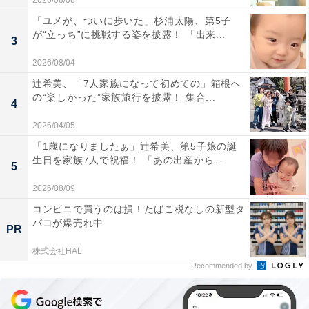
2026/08/08
「ユメが、ついに歩いた」杉浦太陽、第5子
が“立っち”に挑戦する姿を披露！ 「出来...
3
2026/08/04
辻希美、「7人家族になって初めての」箱根へ
の“楽しかった”家族旅行を披露！ 集合...
4
2026/04/05
「1歳になりましたぁ」辻希美、第5子娘の誕
生日を家族7人で祝福！ 「あの出産から...
5
2026/08/09
コンビニで買うのは損！たばこ税なしの新型タ
バコが爆売れ中
PR
株式会社HAL
Recommended by