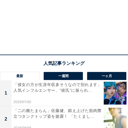
最新
一週間
一ヶ月
「彼女の方が生涯年収多そうなので別れます」
人気インフルエンサー、“彼氏”に振られ...
1
2026/07/30
「二の腕たまらん」佐藤健、鍛え上げた筋肉際
立つタンクトップ姿を披露！ 「たくまし...
2