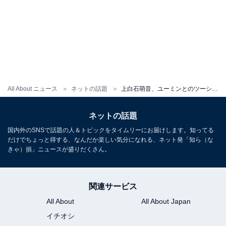
All About ニュース
ネットの話題
上白石萌音、ユーミンとのツーショット公開！ 「ユーミンさんにお話を伺えたことも一生の宝物です」
ネットの話題
国内外のSNSで話題の人＆トピックをタイムリーにお届けします。知ってる
だけでちょっと得する、なんだか楽しい気分になれる、ネット発「知ら（な
きゃ）損」ニュースが盛りだくさん。
関連サービス
All About
All About Japan
イチオシ