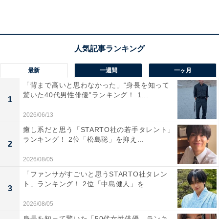
万4179円ですが、家賃などは地域や条件によって差が出
てくるので、住居費を除いた12万円程度が回答者の属性
に近い平均生活費ということになります。
回答者に、実家を出る予定について聞くと「ない」とし
最新
一週間
一ヶ月
「現在、統合失調症を患っており親の助けが必要なこ
「背まで高いと思わなかった」“身長を知って
と。今後も障がい者雇用枠で仕事を探そうと考えてお
驚いた40代男性俳優”ランキング！ 1...
1
り、低年収が続くと予想されるため」と回答。
2026/06/13
癒し系だと思う「STARTO社の若手タレント」
また、恋愛や結婚願望については「低年収のため、かつ
ランキング！ 2位「松島聡」を抑え...
2
統合失調症のため女性はあきらめている」と話してくれ
2026/08/05
ました。
「ファンサがすごいと思うSTARTO社タレン
ト」ランキング！ 2位「中島健人」を...
3
2026/08/05
身長を知って驚いた「50代女性俳優」ランキ