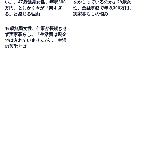
い」。47歳独身女性、年収300
をかじっているのか」29歳女
万円。とにかく今が「楽すぎ
性、金融事務で年収300万円、
る」と感じる理由
実家暮らしの悩み
46歳無職女性、仕事が長続きせ
ず実家暮らし。「生活費は現金
では入れていませんが…」生活
の苦労とは
生活費や貯金額は？
実家に入れている生活費：0円
交際費：5000円
毎月のお小遣い：2万円
毎月の貯金額：3万円
貯金総額：304万円
総務省統計局が発表した「家計調査報告書 家計収支編
（2021年）」によると、34歳以下男性の1カ月の平均消
費支出は15万2805円です。そのうち、住居費の平均は3