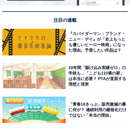
また、「将来的には障がい者雇用枠で働こうと考えてお
り、実家から出るには低年収過ぎるため実家で暮らし続
注目の連載
けることを考えている」と、状況を吐露しています。
『スパイダーマン：ブランド・
ニュー・デイ』が「史上もっと
「親の言うとおりに生活しないといけない」
も優しいヒーロー映画」になっ
た理由。予習したい作品は？
実家暮らしでは“親との関係”で苦労しているとのこと。
20年間「駆け込み実績ゼロ」の
「親の言うとおりに生活しないといけない。親は子供が
学校も…「こども110番の家」
は本当に必要？ PTAが直面する
自分の思い通りに動かないと不平不満を垂れるので、指
理想と現実
示には従うようにしている」と、苦悩を打ち明けまし
た。
「青春18きっぷ」販売激減の裏
に何が？ 連続利用の厳格化だけ
さらに「4LDKではないため、私はリビングで寝てお
ではない「本当の理由」
り、自室がない。プライベートがほとんどない」とも話
し、親子関係以外の面でもストレスを抱えていることを