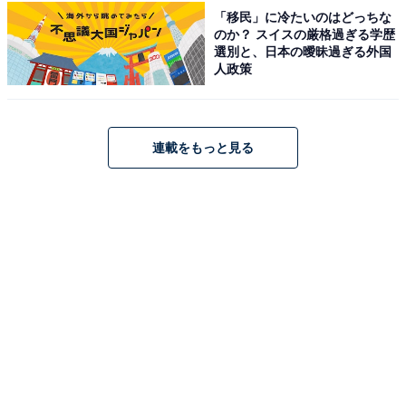
「移民」に冷たいのはどっちな
告白しています。
のか？ スイスの厳格過ぎる学歴
選別と、日本の曖昧過ぎる外国
人政策
また、実家暮らしでのお金の悩みについてもあるようで
す。
連載をもっと見る
「低年収のため、実家暮らしでもたいした貯金額になら
ないことが悩みである。また、現在は母親の年収が比較
的高く設定されているため、何とか生活できるが、父の
会社が倒産すれば赤字は免れない。いつ倒産するかわか
らない状況で生活しているのでお金の悩みは尽きない。
会社の経営に私財を投じているので親の遺産にも期待で
きない」と悩みを吐露しました。
将来的にさまざまな不安を抱えており、どうにか課題を
解決する必要があると感じているようです。