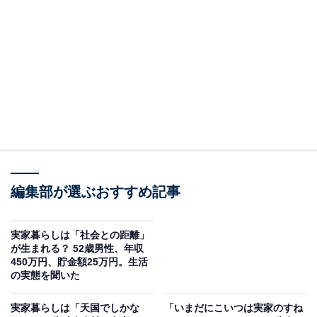
回答者のプロフィール＆実家の状況
回答者本人：33歳男性
在住：大阪府吹田市
同居人数：両親、自分、妹
世帯年収：母親384万円、父親120万円、妹120万円、自
分120万円
実家の間取り：3LDK
職業：施工管理
編集部が選ぶおすすめ記事
実家暮らしは「社会との距離」
が生まれる？ 52歳男性、年収
450万円、貯金額25万円。生活
の実態を聞いた
実家暮らしは「天国でしかな
「いまだにこいつは実家のすね