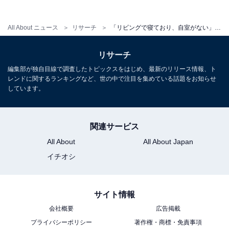
※回答者のコメントは原文ママです
All About ニュース
リサーチ
「リビングで寝ており、自室がない」33歳男性、施工管理で年収120万円、実家暮らしの苦悩を明かす
この記事の筆者：鎌田 弘 プロフィール
リサーチ
ニュース記事を中心に執筆中のライター。IT企業のメデ
編集部が独自目線で調査したトピックスをはじめ、最新のリリース情報、ト
ィア担当を経て現在に至る。All AboutおよびAll About ニ
レンドに関するランキングなど、世の中で注目を集めている話題をお知らせ
ュースでのライター歴は2年。
しています。
こちらもおすすめ
関連サービス
46歳無職男性、無収入、父と実家暮らし。「将
All About
All About Japan
来的には生活保護を受ければいいと思ってい
る」と語る理由
イチオシ
サイト情報
会社概要
広告掲載
プライバシーポリシー
著作権・商標・免責事項