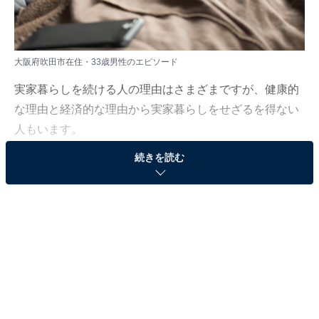
大阪府吹田市在住・33歳男性のエピソード
実家暮らしを続ける人の理由はさまざまですが、健康的
な理由と経済的な理由から実家暮らしをせざるを得ない
人もいます。
続きを読む
All About ニュース編集部は、2023年9月11日～10月9日
の期間、現在実家暮らしをしている人を対象にアンケー
ト調査を実施。毎月の生活費や貯金額、実家暮らしをし
ている理由などを聞きました。
今回は、大阪府吹田市在住・33歳男性のエピソードを紹
介します。