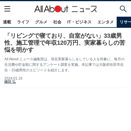
連載
ライフ
グルメ
社会
IT・ビジネス
エンタメ
リサ
「リビングで寝ており、自室がない」33歳男
性、施工管理で年収120万円、実家暮らしの苦
悩を明かす
All About ニュース編集部は、現在実家暮らしをしている人を対象に、毎月の
生活費や貯金額に関するアンケート調査を実施。本記事では大阪府吹田市在
住・33歳男性のエピソードを紹介します。
2024.01.16
鎌田 弘