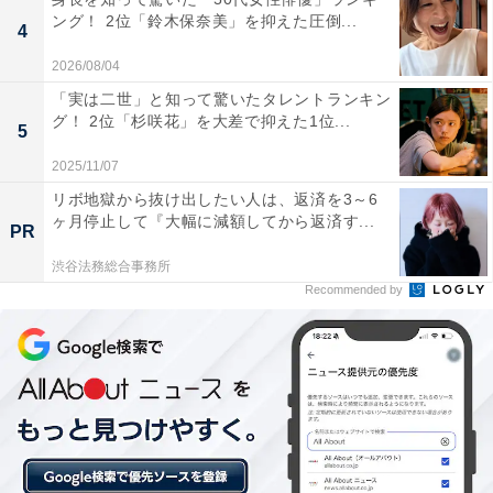
ング！ 2位「鈴木保奈美」を抑えた圧倒...
4
2026/08/04
「実は二世」と知って驚いたタレントランキン
グ！ 2位「杉咲花」を大差で抑えた1位...
5
2025/11/07
リボ地獄から抜け出したい人は、返済を3～6
ヶ月停止して『大幅に減額してから返済す...
PR
渋谷法務総合事務所
現在は「業績悪化のため給与カットを受けてい
Recommended by
る」
現在、実家暮らしを選んでいる理由は「父の経営する会
社に勤めており、業績悪化のため給与カットを受けてい
る。そのため、実家暮らしでないと生活できない」と明
かしました。