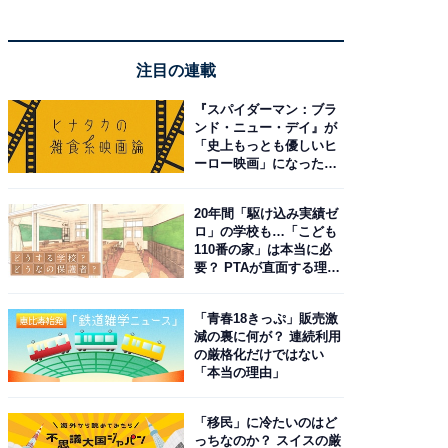
注目の連載
『スパイダーマン：ブラ
ンド・ニュー・デイ』が
「史上もっとも優しいヒ
ーロー映画」になった理
由。予習したい作品は？
20年間「駆け込み実績ゼ
ロ」の学校も…「こども
110番の家」は本当に必
要？ PTAが直面する理想
と現実
「青春18きっぷ」販売激
減の裏に何が？ 連続利用
の厳格化だけではない
「本当の理由」
「移民」に冷たいのはど
っちなのか？ スイスの厳