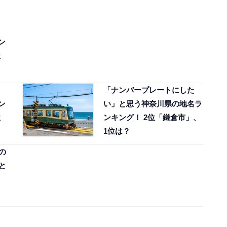
ン
位
「ナンバープレートにした
ン
い」と思う神奈川県の地名ラ
位
ンキング！ 2位「鎌倉市」、
1位は？
の
と