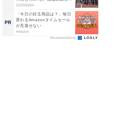
道...
が...
2026/08/04
2026/08/0
「今日の目玉商品は？」毎日
「ばぁ
変わるAmazonタイムセール
い！」
PR
PR
が見逃せない
家
Amazon
株式会社
Recommended by