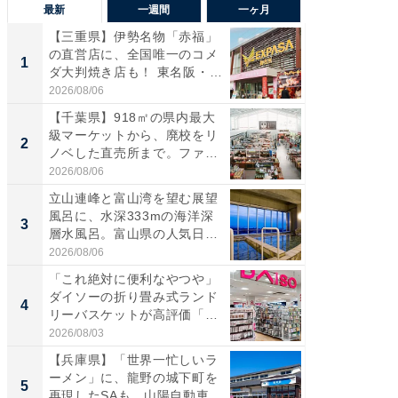
最新
一週間
一ヶ月
【三重県】伊勢名物「赤福」
【兵庫
の直営店に、全国唯一のコメ
ーメン
1
1
ダ大判焼き店も！ 東名阪・
再現した
伊...
道...
2026/08/06
2026/08/0
【千葉県】918㎡の県内最大
【三重
級マーケットから、廃校をリ
「鈴鹿天
2
2
ノベした直売所まで。ファ
は100
ー...
2026/08/06
2026/08/0
立山連峰と富山湾を望む展望
ステラ
風呂に、水深333mの海洋深
詰め放題
3
3
層水風呂。富山県の人気日
00円で「
帰...
2026/08/06
2026/08/0
「これ絶対に便利なやつや」
「ミニオ
ダイソーの折り畳み式ランド
ッグ！ 
4
4
リーバスケットが高評価「使
ど、夏限
わ...
2026/08/03
2026/08/0
【兵庫県】「世界一忙しいラ
【埼玉
ーメン」に、龍野の城下町を
「行田天
5
5
再現したSAも。山陽自動車
は和の