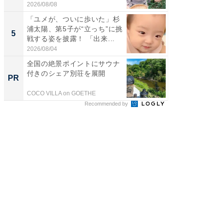
よ〜...
2026/08/08
2026/08/0
「ユメが、ついに歩いた」杉
「急に
浦太陽、第5子が“立っち”に挑
る」広
5
5
戦する姿を披露！ 「出来...
ョット
た」の..
2026/08/04
2026/08/0
全国の絶景ポイントにサウナ
すべて
付きのシェア別荘を展開
るその
PR
PR
COCO VILLA on GOETHE
COCO VIL
Recommended by