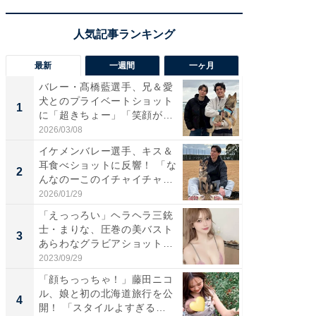
最新
一週間
一ヶ月
バレー・髙橋藍選手、兄＆愛
「さす
犬とのプライベートショット
は」高
1
1
に「超きちょー」「笑顔が見
災地を
れ...
「カ...
2026/03/08
2026/08/0
イケメンバレー選手、キス＆
「え、
耳食べショットに反響！ 「な
芸人、2
2
2
んなのーこのイチャイチャ
エットに
感...
2026/01/29
2026/08/0
「えっっろい」ヘラヘラ三銃
「脚が
士・まりな、圧巻の美バスト
横川尚
3
3
あらわなグラビアショット公
ムキな姿
開...
刃...
2023/09/29
2026/08/0
「顔ちっっちゃ！」藤田ニコ
「脳がバ
ル、娘と初の北海道旅行を公
装姿が話
4
4
開！ 「スタイルよすぎる
のお父さ