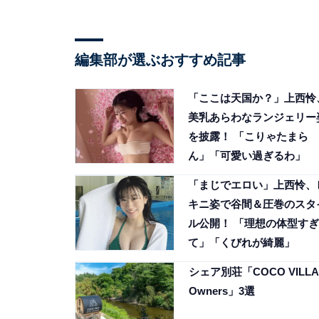
編集部が選ぶおすすめ記事
「ここは天国か？」上西怜
美乳あらわなランジェリー
を披露！ 「こりゃたまら
ん」「可愛い過ぎるわ」
「まじでエロい」上西怜、
キニ姿で谷間＆圧巻のスタ
ル公開！ 「理想の体型すぎ
て」「くびれが綺麗」
シェア別荘「COCO VILLA
Owners」3選