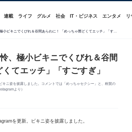
連載
ライフ
グルメ
社会
IT・ビジネス
エンタメ
リ
「ビキニちっちゃ！」上西怜、極小ビキニでくびれ＆谷間あらわに！ 「めっちゃ際どくてエッチ」「すごすぎ」
怜、極小ビキニでくびれ＆谷間
どくてエッチ」「すごすぎ」
を更新。ビキニ姿を披露しました。コメントでは「めっちゃセクシー」と、称賛の
agramより）
stagramを更新。ビキニ姿を披露しました。