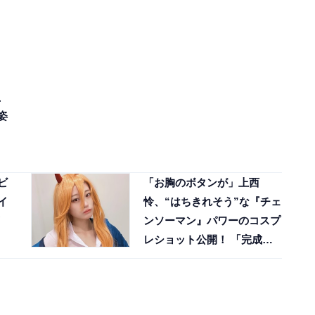
、
姿
ビ
「お胸のボタンが」上西
イ
怜、“はちきれそう”な『チェ
ンソーマン』パワーのコスプ
レショット公開！ 「完成度
がすごい」