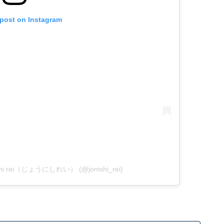
 post on Instagram
ishi rei（じょうにしれい） (@jonishi_rei)