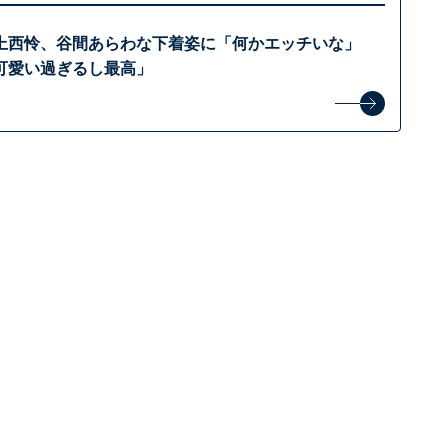
上西怜、谷間あらわな下着姿に「何かエッチいな」
可愛い過ぎるし最高」