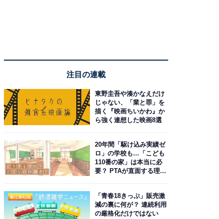
注目の連載
東野圭吾や湊かなえだけ
じゃない、「業と罪」を
描く『映画ちいかわ』か
ら強く連想した映画8選
20年間「駆け込み実績ゼ
ロ」の学校も…「こども
110番の家」は本当に必
要？ PTAが直面する理想
と現実
「青春18きっぷ」販売激
減の裏に何が？ 連続利用
の厳格化だけではない