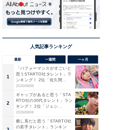
最新
一週間
一ヶ月
「パフォーマンスがすごいと
「癒し系
思うSTARTO社タレント」ラ
タレント
1
1
ンキング！ 2位「佐久間...
「井ノ原
2026/08/06
2026/08/0
ギャップがあると思う「STA
ギャップ
RTO社の30代タレント」ラン
RTO社
2
2
キング！ 2位「ジェシ...
キング！
2026/08/06
2026/08/0
癒し系だと思う「STARTO社
癒し系だ
の若手タレント」ランキン
の若手
3
3