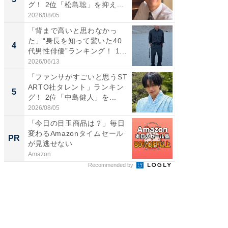
グ！ 2位「松島聡」を抑え...
グ！ 2
2026/08/05
2026/08/0
「背まで高いと思わなかっ
「世界で
た」“身長を知って驚いた40
ARTO
4
4
代男性俳優”ランキング！ 1...
グ！ 2
2026/06/13
2026/08/0
「ファンサがすごいと思うST
スタイ
ARTO社タレント」ランキン
ニア」ラ
5
5
グ！ 2位「中島健人」を...
我（ACE
2026/08/05
2026/08/0
「今日の目玉商品は？」毎日
すべて
変わるAmazonタイムセール
るその
PR
PR
が見逃せない
Amazon
COCO VIL
Recommended by