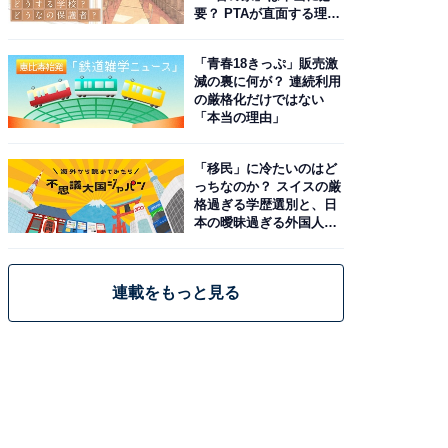
要？ PTAが直面する理想
と現実
「青春18きっぷ」販売激
減の裏に何が？ 連続利用
の厳格化だけではない
「本当の理由」
「移民」に冷たいのはど
っちなのか？ スイスの厳
格過ぎる学歴選別と、日
本の曖昧過ぎる外国人政
策
連載をもっと見る