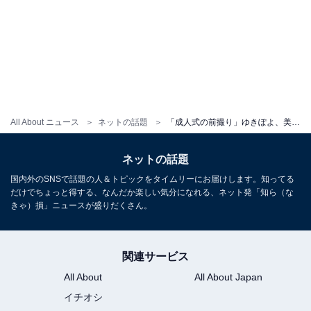
All About ニュース
ネットの話題
「成人式の前撮り」ゆきぽよ、美人妹とのツーショットに「そっくり〜」「めっちゃ似てる！」の声
ネットの話題
国内外のSNSで話題の人＆トピックをタイムリーにお届けします。知ってる
だけでちょっと得する、なんだか楽しい気分になれる、ネット発「知ら（な
きゃ）損」ニュースが盛りだくさん。
関連サービス
All About
All About Japan
イチオシ