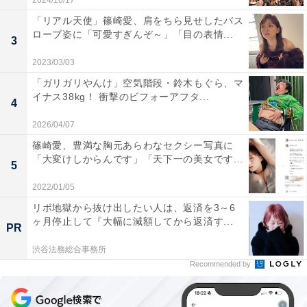
2024/10/17
「リアル天使」篠崎愛、肩をちら見せしたバス
ローブ姿に「可愛すぎんぞ～」「目の表情...
3
2023/03/03
「ガリガリやんけ」空気階段・鈴木もぐら、マ
イナス38kg！ 衝撃のビフォーアフタ...
4
2026/04/07
篠崎愛、豊満な胸元あらわなセクシー写真に
「大変けしからんです」「天下一の美女です...
5
2022/01/05
リボ地獄から抜け出したい人は、返済を3～6
ヶ月停止して『大幅に減額してから返済す...
PR
渋谷法務総合事務所
Recommended by