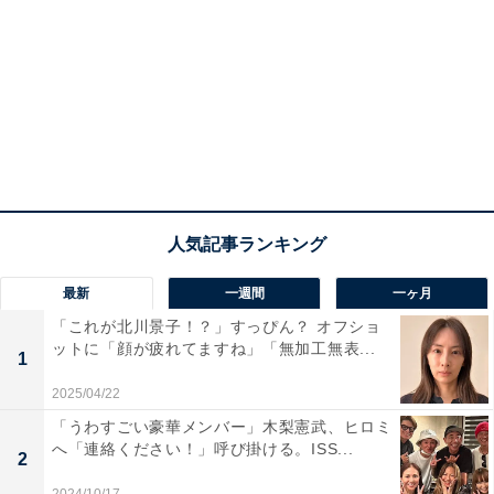
最新
一週間
一ヶ月
「これが北川景子！？」すっぴん？ オフショ
ットに「顔が疲れてますね」「無加工無表...
1
2025/04/22
「うわすごい豪華メンバー」木梨憲武、ヒロミ
へ「連絡ください！」呼び掛ける。ISS...
2