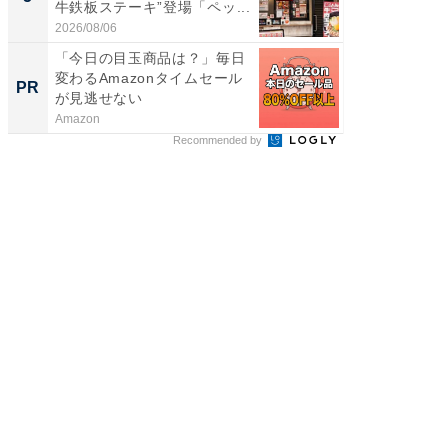
牛鉄板ステーキ”登場「ペッ...
ィ”登場
2026/08/06
2026/08/0
「今日の目玉商品は？」毎日
GOETH
変わるAmazonタイムセール
を組み
PR
PR
が見逃せない
Amazon
FINCHI o
Recommended by