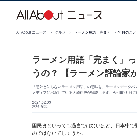
All About ニュース
グルメ
ラーメン用語「完まく」って何のこと
ラーメン用語「完まく」っ
うの？ 【ラーメン評論家
「意外と知らないラーメン用語」の意味を、ラーメンデータバ
メディアに出演している大崎裕史が解説します。今回取り上げ
2024.02.03
大崎 裕史
国民食といっても過言ではないほど、日本中で
のではないでしょうか。