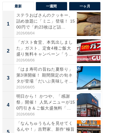
最新
一週間
一ヶ月
ステラおばさんのクッキー、
ステラ
詰め放題に「ミニ」登場！ 15
詰め放題
1
1
00円で「約23枚ほど詰...
00円で「
2026/08/04
2026/08/0
「ガスト食堂、本気出しまし
「えぐ
た」ガスト、定食4種ご飯大
う！」
2
2
盛り無料キャンペーン「うお
神」と
お...
が神」「.
2026/08/06
2026/08/0
「はま寿司の旨ねた夏祭り」
「はま
第3弾開催！ 期間限定の旬ネ
第3弾開
3
3
タが登場「だいぶ美味しそ
タが登
う...
う...
2026/08/05
2026/08/0
明日から！ かつや、「感謝
「ガス
祭」開催！ 人気メニューが15
た」ガス
4
4
0円引き＆ご飯大盛無料「...
盛り無
お...
2026/08/06
2026/08/0
「なんちゅうもんを見せてく
「たま
るんや！」吉野家、新作“極旨
グ、新作
5
5