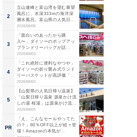
立山連峰と富山湾を望む展望
【三重
風呂に、水深333mの海洋深
「鈴鹿天
2
2
層水風呂。富山県の人気日
は100
帰...
2026/08/06
2026/08/0
「面白いのあったから購
ステラ
入〜」ダイソーのポップアッ
詰め放題
3
3
プランドリーバッグが話
00円で「
題。“さま...
2026/08/03
2026/08/0
「これ絶対に便利なやつや」
「ミニオ
ダイソーの折り畳み式ランド
ッグ！ 
4
4
リーバスケットが高評価「使
ど、夏限
わ...
2026/08/03
2026/08/0
【山梨県の人気日帰り温泉】
【埼玉
「山梨日帰り温泉 源泉かけ流
「行田天
5
5
しの湯 桜湯」は源泉かけ流...
は和の
が...
2026/08/05
2026/08/0
「え、こんなセールやってた
すべて
の？」80％OFF以上が続々登
るその
PR
PR
場！Amazonの本気が...