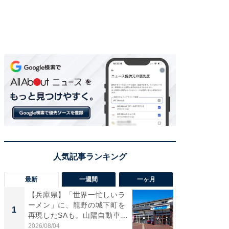
最新
一週間
一ヶ月
【兵庫県】「世界一忙しいラ
【兵庫
ーメン」に、龍野の城下町を
ーメン
1
1
再現したSAも。山陽自動車
再現した
道...
道...
2026/08/04
2026/08/0