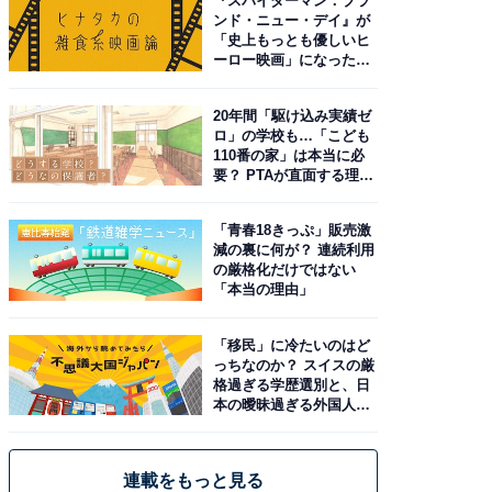
『スパイダーマン：ブラ
ンド・ニュー・デイ』が
「史上もっとも優しいヒ
ーロー映画」になった理
由。予習したい作品は？
20年間「駆け込み実績ゼ
ロ」の学校も…「こども
110番の家」は本当に必
要？ PTAが直面する理想
と現実
「青春18きっぷ」販売激
減の裏に何が？ 連続利用
の厳格化だけではない
「本当の理由」
「移民」に冷たいのはど
っちなのか？ スイスの厳
格過ぎる学歴選別と、日
本の曖昧過ぎる外国人政
策
連載をもっと見る