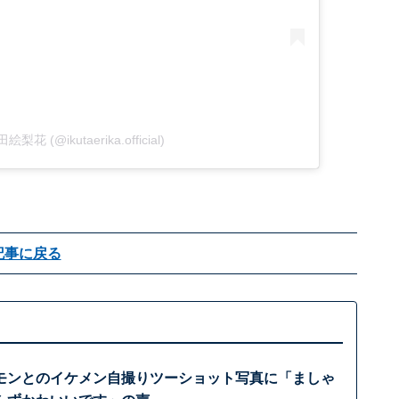
田絵梨花 (@ikutaerika.official)
記事に戻る
モンとのイケメン自撮りツーショット写真に「ましゃ