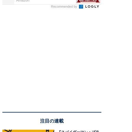
Amazon
COCO VIL
Recommended by
注目の連載