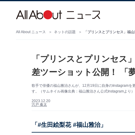
All About ニュース
ネットの話題
「プリンスとプリンセス」福山
「プリンスとプリンセス」
差ツーショット公開！ 「
歌手で俳優の福山雅治さんが、12月19日に自身のInstagr
す。（サムネイル画像出典：福山雅治さん公式Instagramより）
2023.12.20
宍戸 奏太
「#生田絵梨花 #福山雅治」