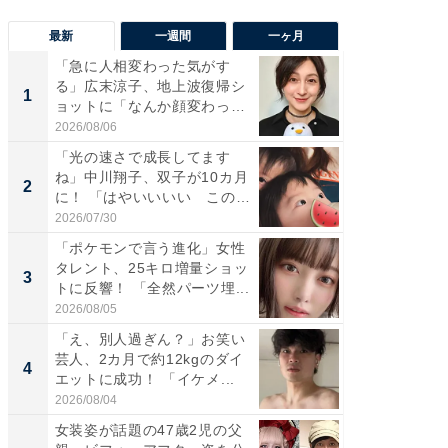
最新
一週間
一ヶ月
「急に人相変わった気がす
「さす
る」広末涼子、地上波復帰シ
は」高
1
1
ョットに「なんか顔変わっ
災地を
た」の...
「カ...
2026/08/06
2026/08/0
「光の速さで成長してます
「女の
ね」中川翔子、双子が10カ月
介、バ
2
2
に！ 「はやいいいい この
らのプレ
前...
愛...
2026/07/30
2026/08/0
「ポケモンで言う進化」女性
「好感
タレント、25キロ増量ショッ
や、“マ
3
3
トに反響！ 「全然パーツ埋...
画変更
財...
2026/08/05
2026/07/3
「え、別人過ぎん？」お笑い
「脚が
芸人、2カ月で約12kgのダイ
横川尚
4
4
エットに成功！ 「イケメ...
ムキな姿
刃...
2026/08/04
2026/08/0
女装姿が話題の47歳2児の父
「2人と