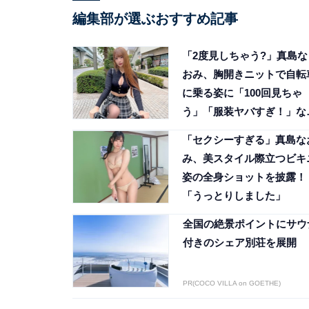
編集部が選ぶおすすめ記事
「2度見しちゃう?」真島な
おみ、胸開きニットで自転
に乗る姿に「100回見ちゃ
う」「服装ヤバすぎ！」な
ファン歓喜
「セクシーすぎる」真島な
み、美スタイル際立つビキ
姿の全身ショットを披露！
「うっとりしました」
全国の絶景ポイントにサウ
付きのシェア別荘を展開
PR(COCO VILLA on GOETHE)