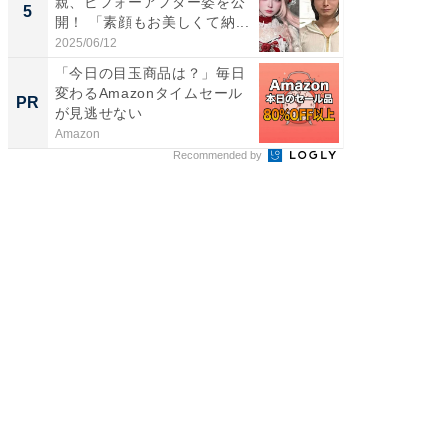
親、ビフォーアフター姿を公
團十郎
5
5
開！ 「素顔もお美しくて納...
「後ろ
「...
2025/06/12
2026/08/0
「今日の目玉商品は？」毎日
すべて
変わるAmazonタイムセール
るその
PR
PR
が見逃せない
Amazon
COCO VIL
Recommended by