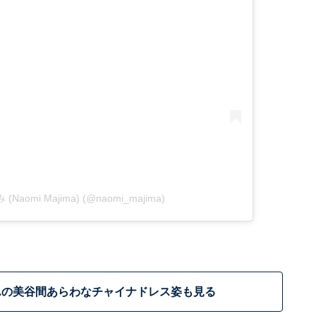
 (Naomi Majima) (@naomi_majima)
んの美谷間あらわなチャイナドレス姿も見る