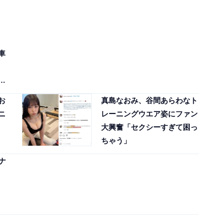
車
ど
お
真島なおみ、谷間あらわなト
ニ
レーニングウエア姿にファン
大興奮「セクシーすぎて困っ
ちゃう」
ナ