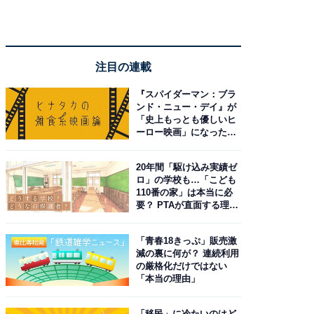
注目の連載
『スパイダーマン：ブラ
ンド・ニュー・デイ』が
「史上もっとも優しいヒ
ーロー映画」になった理
由。予習したい作品は？
20年間「駆け込み実績ゼ
ロ」の学校も…「こども
110番の家」は本当に必
要？ PTAが直面する理想
と現実
「青春18きっぷ」販売激
減の裏に何が？ 連続利用
の厳格化だけではない
「本当の理由」
「移民」に冷たいのはど