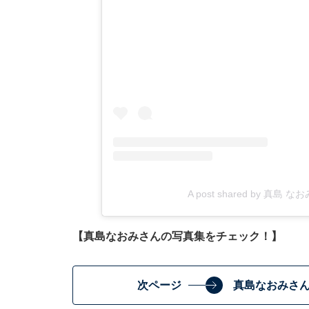
A post shared by 真島 なおみ
【真島なおみさんの写真集をチェック！】
次ページ
真島なおみさ