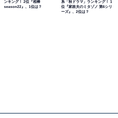
ンキング！ 2位『相棒
系「秋ドラマ」ランキング！ 1
メディーです。
season22』、1位は？
位『家政夫のミタゾノ 第6シリ
ーズ』、2位は？
深堀家の“ダメ男”には、ベテラン俳優の小林薫さんや吉
岡秀隆さんという錚々（そうそう）たる面々がキャステ
ィングされたことでも話題を集めました。そんな彼らが
演じる、愛すべきキャラクターたちが巻き起こすさまざ
まなトラブルに、パワフルに立ち向かう万里江の姿に元
気をもらった人も多いのではないでしょうか。
回答者からは、「ダメな父親、ダメな旦那さん、ダメな
息子に毎日振り回されていて気の毒だな～と思うけど、
しっかり強く対処しようとしている主人公の女性を応援
したくなるから。少し頑固な父親役の小林薫さん、とに
かくダメダメな旦那さん役の吉岡秀隆さんが演技が上手
くて配役の素晴らしさも光っている」（京都府・40代女
性）、「笑いあり涙ありで、舞台を観てるような気持ち