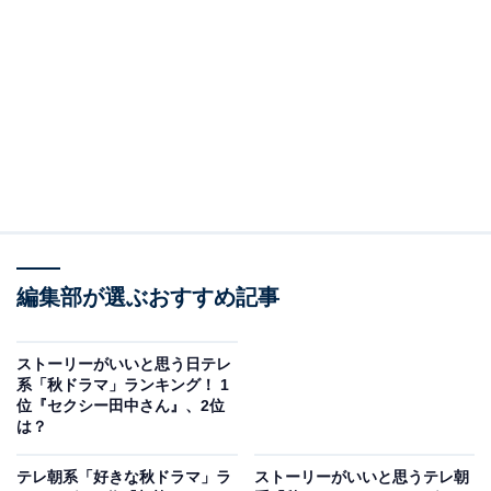
A post shared by 【公式】日テレ?『コタツがない家』毎週水曜よる1
2位には、水曜ドラマ枠で放送された『コタツがない
編集部が選ぶおすすめ記事
家』がランクイン。
ストーリーがいいと思う日テレ
同作は、小池栄子さん主演のオリジナルドラマ。やり手
系「秋ドラマ」ランキング！ 1
位『セクシー田中さん』、2位
のウエディングプランナーで会社社長も務める主人公の
は？
深堀万里江が、自身の夫・息子・父を養うはめになり、
てんやわんやな日々を送る物語を描いたネオ・ホームコ
テレ朝系「好きな秋ドラマ」ラ
ストーリーがいいと思うテレ朝