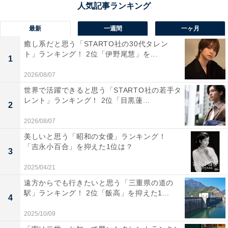
になるから」（北海道・30代女性）といった意見が上が
りました。
最新
一週間
一ヶ月
癒し系だと思う「STARTO社の30代タレン
ト」ランキング！ 2位「伊野尾慧」を...
1
2026/08/07
世界で活躍できると思う「STARTO社の若手タ
レント」ランキング！ 2位「目黒蓮...
2
2026/08/07
美しいと思う「昭和の女優」ランキング！
「吉永小百合」を抑えた1位は？
3
2025/04/21
遠方からでも行きたいと思う「三重県の道の
駅」ランキング！ 2位「飯高」を抑えた1...
4
第1位：『セクシー田中さん』
2025/10/09