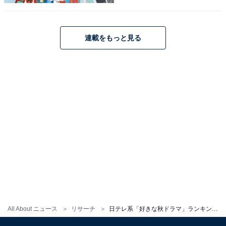
ります。朱里との交流によって、徐々に田中さんの魅力
が他人にも伝わり、世界が広がっていく様子を涙あり笑
いありで描いています。
連載をもっと見る
回答者からは、「田中さんと周りのキャストとのやり取
りや、あかりちゃんの田中さんに対する半端ない愛が魅
力的」（広島県・20代女性）、「コメディのテンポの良
さとアラフォー女子の心情に共感できる」（神奈川県・
40代女性）などの声が聞かれました。
※回答者のコメントは原文ママです
この記事の筆者：柿崎 真英 プロフィール
2019年よりフリーランスライター・エディターとして活
動。月刊誌やニュースサイト編集者としてのバックグラ
All About ニュース
リサーチ
日テレ系「好きな秋ドラマ」ランキング！ 2位『コタツがない家』、1位は？
ウンドを持つ。現在はローカルメディアでの活動を中心