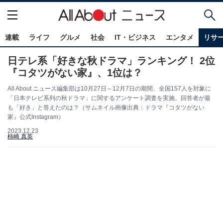
連載
ライフ
グルメ
社会
IT・ビジネス
エンタメ
リサ
日テレ系「好きな秋ドラマ」ランキング！ 2位
『コタツがない家』、1位は？
All About ニュース編集部は10月27日～12月7日の期間、全国157人を対象に
「日本テレビ系列の秋ドラマ」に関するアンケート調査を実施。回答者が最
も「好き」と答えたのは？（サムネイル画像出典：ドラマ『コタツがない
家』公式Instagram）
2023.12.23
柿崎 真英