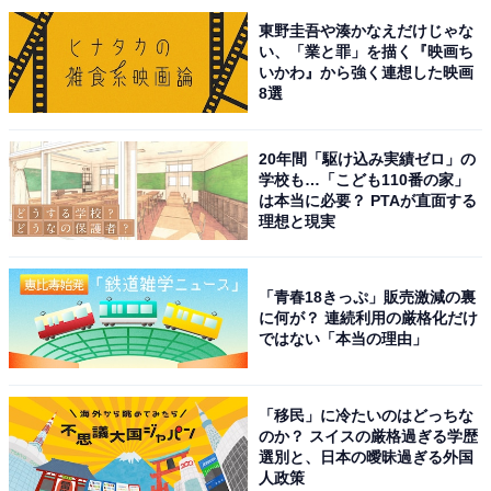
東野圭吾や湊かなえだけじゃな
い、「業と罪」を描く『映画ち
いかわ』から強く連想した映画
A post shared by 『セクシー田中さん』【公式】日テレ系【日曜よる1
8選
1位に輝いたのは、日曜ドラマ枠で放送中の『セクシー
20年間「駆け込み実績ゼロ」の
田中さん』でした！
学校も…「こども110番の家」
は本当に必要？ PTAが直面する
理想と現実
同作は、芦原妃名子さんによる同名漫画を原作としたラ
ブコメディー。昼は冴えないアラフォーOL、夜はセクシ
ーなベリーダンサーという2つの顔を持つ主人公の田中
「青春18きっぷ」販売激減の裏
に何が？ 連続利用の厳格化だけ
京子役を木南晴夏さん、そんな彼女を慕う同僚の派遣
ではない「本当の理由」
OL・倉橋朱里役を生見愛瑠さんが演じています。
「移民」に冷たいのはどっちな
仕事はできるが、友達も恋人もおらず、夢中になれるの
のか？ スイスの厳格過ぎる学歴
はベリーダンスだけという生活を送ってきた田中さん
選別と、日本の曖昧過ぎる外国
人政策
が、朱里に裏の顔を知られてしまうことから物語は始ま