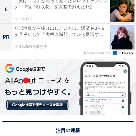
「実は二世」と知って驚いたタレントランキン
グ！ 2位「杉咲花」を大差で抑えた1位...
5
2025/11/07
リボ地獄から抜け出したい人は、返済を3～6
ヶ月停止して『大幅に減額してから返済す...
PR
渋谷法務総合事務所
Recommended by
View this post on Instagram
注目の連載