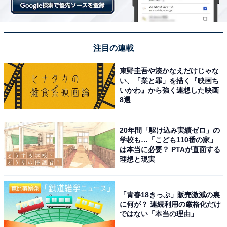
次ページ
校長が守秘義務違反で書類送検
注目の連載
東野圭吾や湊かなえだけじゃな
い、「業と罪」を描く『映画ち
いかわ』から強く連想した映画
8選
20年間「駆け込み実績ゼロ」の
学校も…「こども110番の家」
は本当に必要？ PTAが直面する
理想と現実
「青春18きっぷ」販売激減の裏
に何が？ 連続利用の厳格化だけ
前の記事
次の記事
ではない「本当の理由」