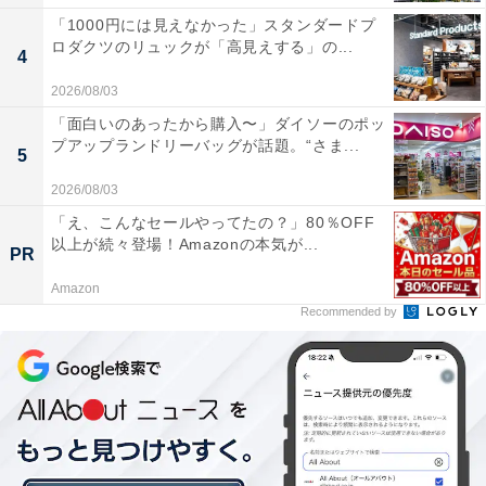
「1000円には見えなかった」スタンダードプ
ですが一方では、昔からのやり方のまま、学校が持つ個
ロダクツのリュックが「高見えする」の...
4
人情報を保護者に無断で使っているPTAもまだまだ珍し
くない、というのが現状です。
2026/08/03
「面白いのあったから購入〜」ダイソーのポッ
プアップランドリーバッグが話題。“さま...
たまに「学校から『名簿』そのものをもらっていないか
5
らOK」「使っているのはPTA会員でもある教員だからセ
2026/08/03
ーフ」といった説を聞きますが、そんなことはありませ
「え、こんなセールやってたの？」80％OFF
ん。学校運営のために集めた個人情報を、PTAという別
以上が続々登場！Amazonの本気が...
PR
団体のために使っていることに変わりないからです。
Amazon
Recommended by
個人情報の取り扱いの問題を抱えるのは、学校とPTAだ
けではありません。地域によっては子ども会や自治会が
登校班の編成を行っており、学校が新入生の住所・氏名
などを渡しています。もちろんこれもPTAの場合と同様
の問題があります。