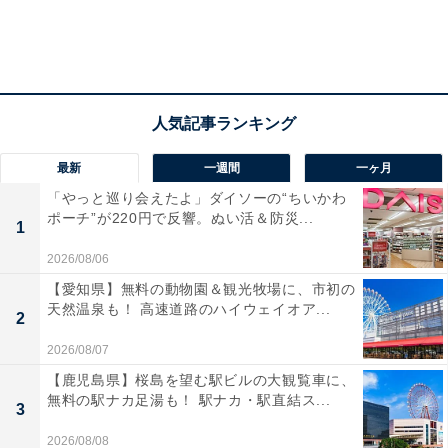
う必要があるわけです。
そのため最近は、個人情報の取り扱いに関するルールを
定めるPTAや、PTAへの個人情報の提供について保護者
に同意をとる学校も増えてきました。また自治体によっ
ては教育委員会が通知を出し、校長に個人情報の適切な
最新
一週間
一ヶ月
取り扱いを求める例もあちこちで見かけます。
「やっと巡り会えたよ」ダイソーの“ちいかわ
ポーチ”が220円で反響。ぬい活＆防災...
1
2026/08/06
【愛知県】無料の動物園＆観光牧場に、市初の
天然温泉も！ 高速道路のハイウェイオア...
2
2026/08/07
【鹿児島県】桜島を望む駅ビルの大観覧車に、
無料の駅ナカ足湯も！ 駅ナカ・駅直結ス...
3
白岡市教育委員会が2023年2月に学校管理職に向けて発出した通知より。
PTAに個人情報の提供を原則行わないよう明記している
2026/08/08