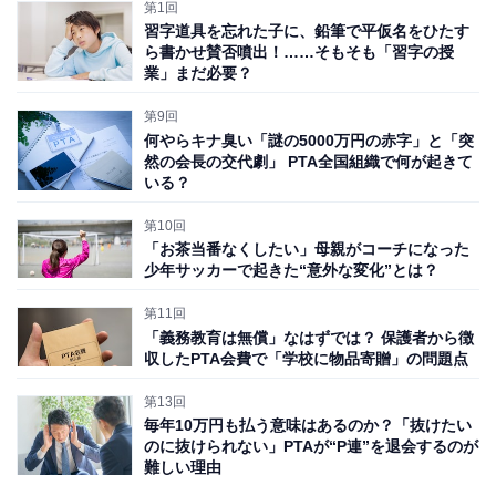
第1回
「PTAと学校は別の団体だ」と気付かない人が多いか
習字道具を忘れた子に、鉛筆で平仮名をひたす
ら。逆にいうと、子どもが学校に入ると自動的にPTA会
ら書かせ賛否噴出！……そもそも「習字の授
業」まだ必要？
員として扱われるため、保護者たちはPTAを学校の一部
と錯覚してしまうわけです。
第9回
何やらキナ臭い「謎の5000万円の赤字」と「突
然の会長の交代劇」 PTA全国組織で何が起きて
ですから、加入申込の仕組みがないPTAでは、一見会員
いる？
がいるように見えても、実は誰も会員がいない、という
第10回
見方もできるかもしれません。
「お茶当番なくしたい」母親がコーチになった
少年サッカーで起きた“意外な変化”とは？
第11回
「義務教育は無償」なはずでは？ 保護者から徴
収したPTA会費で「学校に物品寄贈」の問題点
第13回
毎年10万円も払う意味はあるのか？「抜けたい
のに抜けられない」PTAが“P連”を退会するのが
難しい理由