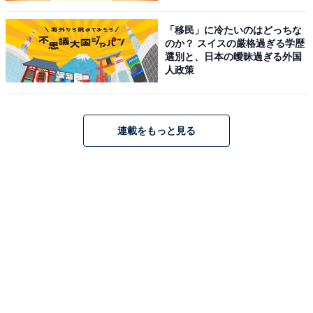
第11回
第13回
「義務教育は無償」なはずで
毎年10万円も払う意味はあるの
「移民」に冷たいのはどっちな
は？ 保護者から徴収したPTA会
か？「抜けたいのに抜けられな
のか？ スイスの厳格過ぎる学歴
費で「学校に物品寄贈」の問題
い」PTAが“P連”を退会するの
選別と、日本の曖昧過ぎる外国
点
が難しい理由
人政策
1
2
3
連載をもっと見る