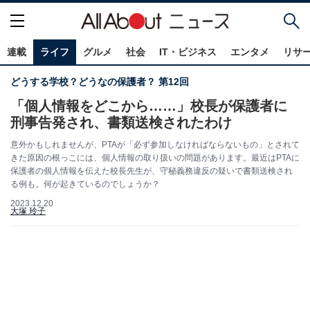
連載
ライフ
グルメ
社会
IT・ビジネス
エンタメ
リサ
どうする学校？どうなの保護者？ 第12回
「個人情報をどこから……」校長が保護者に
刑事告発され、書類送検されたわけ
意外かもしれませんが、PTAが「必ず参加しなければならないもの」とされて
きた原因の根っこには、個人情報の取り扱いの問題があります。最近はPTAに
保護者の個人情報を伝えた校長先生が、守秘義務違反の疑いで書類送検され
る例も。何が起きているのでしょうか？
2023.12.20
大塚 玲子