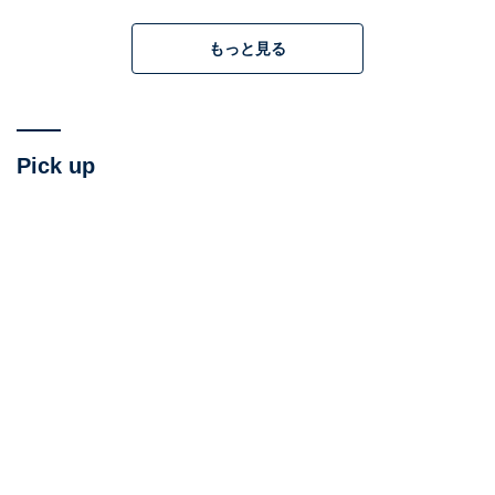
もっと見る
法律は個人情報の正しい入手を求めている
Pick up
このようなやり方は、やはり法的にも問題があります。
2017年に施行された改正個人情報保護法でPTAも対象事
業者に含まれたので（それまでは小さい団体は適用除外
だったのですが、その除外がなくなりました）、この法
律を守らなければなりません。
では、この法律が何を求めているのかというと、要は
「個人情報は正しく入手してね」ということ。利用目的
をちゃんと特定して明示した上で集め、もし第三者（他
団体）から提供を受けるなら本人にちゃんと同意をもら