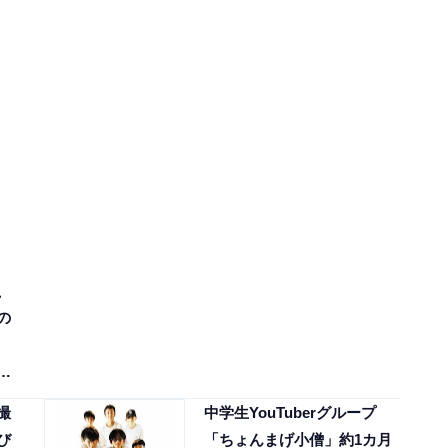
、
の
わ
撮
中学生YouTuberグループ
び
「ちょんまげ小僧」約1カ月