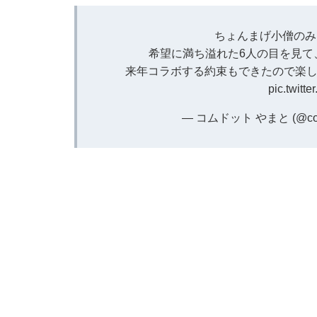
ちょんまげ小僧のみ
希望に満ち溢れた6人の目を見て
来年コラボする約束もできたので楽し
pic.twitt
— コムドット やまと (@com