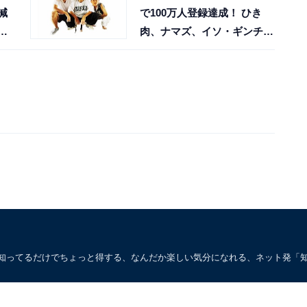
減
で100万人登録達成！ ひき
減
肉、ナマズ、イソ・ギンチャ
ク……活動者名も人気の秘
訣？
。知ってるだけでちょっと得する、なんだか楽しい気分になれる、ネット発「