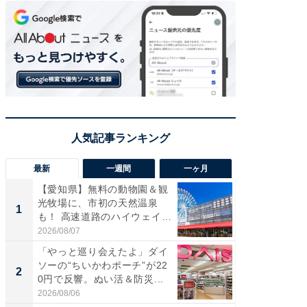
最新
一週間
一ヶ月
【愛知県】無料の動物園＆観
【兵庫
光牧場に、市初の天然温泉
ーメン
1
1
も！ 高速道路のハイウェイオ
再現した
ア...
道...
2026/08/07
2026/08/0
「やっと巡り会えたよ」ダイ
【三重
ソーの“ちいかわポーチ”が22
の直営
2
2
0円で反響。ぬい活＆防災...
ダ大判焼
伊...
2026/08/06
2026/08/0