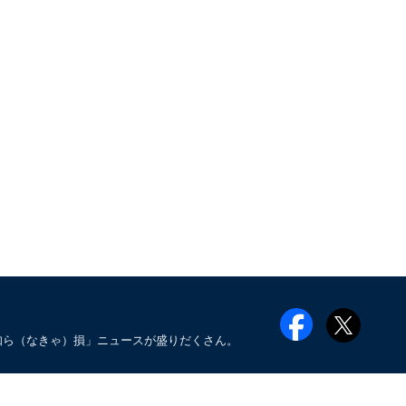
知ら（なきゃ）損」ニュースが盛りだくさん。