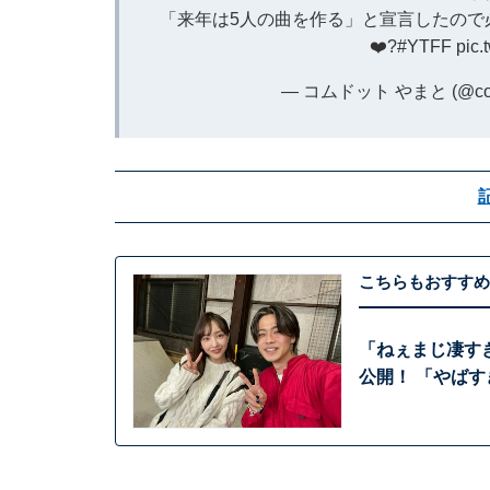
「来年は5人の曲を作る」と宣言したので
❤️‍?
#YTFF
pic.
— コムドット やまと (@com
こちらもおすすめ
「ねぇまじ凄す
公開！ 「やば