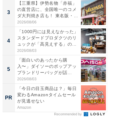
【三重県】伊勢名物「赤福」
【千葉県
の直営店に、全国唯一のコメ
級マー
3
3
ダ大判焼き店も！ 東名阪・
ノベし
伊...
ー...
2026/08/06
2026/08/0
「1000円には見えなかった」
ステラ
スタンダードプロダクツのリ
詰め放題
4
4
ュックが「高見えする」の...
00円で「
2026/08/03
2026/08/0
「面白いのあったから購
立山連
入〜」ダイソーのポップアッ
風呂に、
5
5
プランドリーバッグが話
層水風
題。“さま...
帰...
2026/08/03
2026/08/0
「今日の目玉商品は？」毎日
GOETH
変わるAmazonタイムセール
を組み
PR
PR
が見逃せない
Amazon
FINCHI o
Recommended by