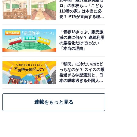
20年間「駆け込み実績ゼ
ロ」の学校も…「こども
110番の家」は本当に必
要？ PTAが直面する理想
と現実
「青春18きっぷ」販売激
減の裏に何が？ 連続利用
の厳格化だけではない
「本当の理由」
「移民」に冷たいのはど
っちなのか？ スイスの厳
格過ぎる学歴選別と、日
本の曖昧過ぎる外国人政
策
連載をもっと見る