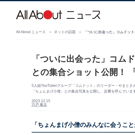
All About ニュース
ネットの話題
「ついに出会った」コムドット
「ついに出会った」コム
との集合ショット公開！ 
5人組YouTuberグループ「コムドット」のリーダー・やまとさん
「ちょんまげ小僧」との集合写真を公開し、反響を呼んでいま
2023.12.15
宍戸 奏太
「ちょんまげ小僧のみんなに会うこと