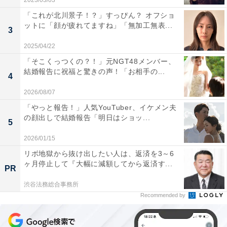
2023/03/03
「これが北川景子！？」すっぴん？ オフショ
ットに「顔が疲れてますね」「無加工無表...
3
2025/04/22
「そこくっつくの？！」元NGT48メンバー、
結婚報告に祝福と驚きの声！「お相手の...
4
2026/08/07
「やっと報告！」人気YouTuber、イケメン夫
の顔出しで結婚報告「明日はショッ...
5
2026/01/15
リボ地獄から抜け出したい人は、返済を3～6
ヶ月停止して『大幅に減額してから返済す...
PR
渋谷法務総合事務所
Recommended by