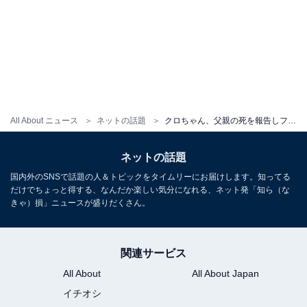
All About ニュース
ネットの話題
クロちゃん、父親の死を報告しファンから温かい声届く「幸せに暮らしていくことが何よりも供養です！」
ネットの話題
国内外のSNSで話題の人＆トピックをタイムリーにお届けします。知ってる
だけでちょっと得する、なんだか楽しい気分になれる、ネット発「知ら（な
きゃ）損」ニュースが盛りだくさん。
関連サービス
All About
All About Japan
イチオシ