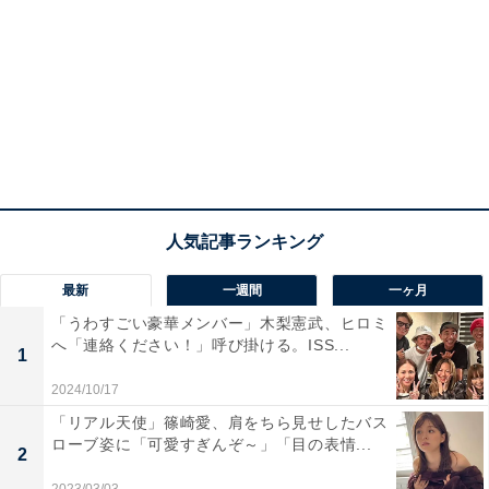
最新
一週間
一ヶ月
「うわすごい豪華メンバー」木梨憲武、ヒロミ
へ「連絡ください！」呼び掛ける。ISS...
1
2024/10/17
「リアル天使」篠崎愛、肩をちら見せしたバス
ローブ姿に「可愛すぎんぞ～」「目の表情...
2