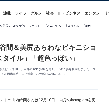
連載
ライフ
グルメ
社会
IT・ビジネス
エンタメ
リ
「お尻エグい」山内鈴蘭、谷間＆美尻あらわなビキニショット！ 「とんでもない神スタイル」「超色っぽい」
谷間＆美尻あらわなビキニショ
スタイル」「超色っぽい」
んは12月10日、自身のInstagramを更新。ビキニ姿を披露しました。コ
画像出典：山内鈴蘭さん公式Instagramより）
トの山内鈴蘭さんは12月10日、自身のInstagramを更