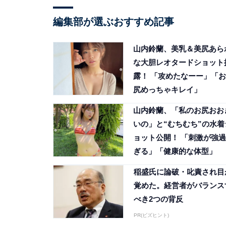
編集部が選ぶおすすめ記事
山内鈴蘭、美乳＆美尻あら
な大胆レオタードショット
露！ 「攻めたなーー」「お
尻めっちゃキレイ」
山内鈴蘭、「私のお尻おお
いの」と“むちむち”の水着
ョット公開！ 「刺激が強過
ぎる」「健康的な体型」
稲盛氏に論破・叱責され目
覚めた。経営者がバランス
べき2つの背反
PR(ビズヒント)