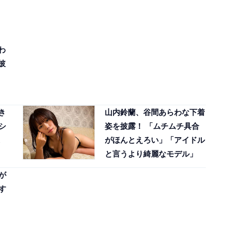
わ
披
き
山内鈴蘭、谷間あらわな下着
シ
姿を披露！ 「ムチムチ具合
がほんとえろい」「アイドル
と言うより綺麗なモデル」
が
す