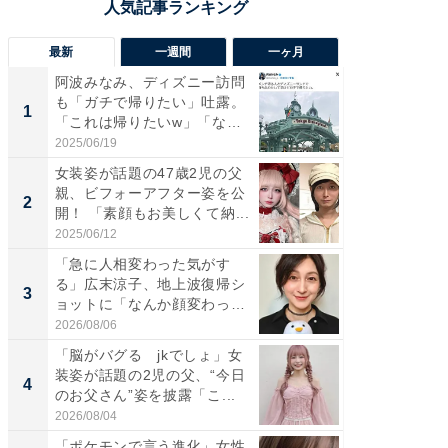
最新
一週間
一ヶ月
阿波みなみ、ディズニー訪問
「さす
も「ガチで帰りたい」吐露。
は」高
1
1
「これは帰りたいw」「なん
災地を
ち...
「カ...
2025/06/19
2026/08/0
女装姿が話題の47歳2児の父
「女の
親、ビフォーアフター姿を公
介、バ
2
2
開！ 「素顔もお美しくて納...
らのプレ
愛...
2025/06/12
2026/08/0
「急に人相変わった気がす
「好感
る」広末涼子、地上波復帰シ
や、“マ
3
3
ョットに「なんか顔変わっ
画変更
た」の...
財...
2026/08/06
2026/07/3
「脳がバグる jkでしょ」女
「脚が
装姿が話題の2児の父、“今日
横川尚
4
4
のお父さん”姿を披露「こ...
ムキな姿
刃...
2026/08/04
2026/08/0
「ポケモンで言う進化」女性
「2人と