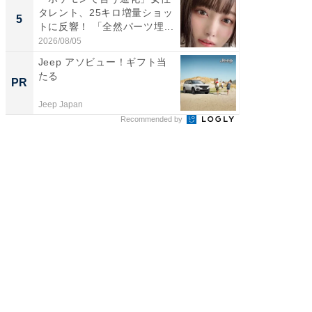
タレント、25キロ増量ショッ
團十郎
5
5
トに反響！ 「全然パーツ埋...
「後ろ
「...
2026/08/05
2026/08/0
Jeep アソビュー！ギフト当
上質な眠
たる
座で体感
PR
PR
Jeep Japan
ReFa GIN
Recommended by