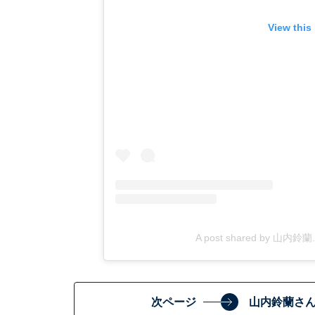
View this
A post shared by 山内鈴蘭. 
次ページ
山内鈴蘭さ