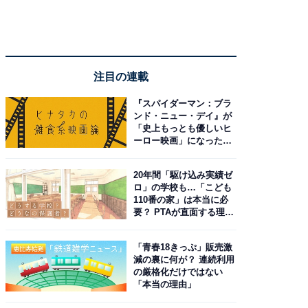
注目の連載
『スパイダーマン：ブラ
ンド・ニュー・デイ』が
「史上もっとも優しいヒ
ーロー映画」になった理
由。予習したい作品は？
20年間「駆け込み実績ゼ
ロ」の学校も…「こども
110番の家」は本当に必
要？ PTAが直面する理想
と現実
「青春18きっぷ」販売激
減の裏に何が？ 連続利用
の厳格化だけではない
「本当の理由」