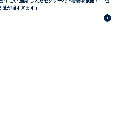
尻がすごい強調”されたセクシーな下着姿を披露！ 「色
刺激が強すぎます」