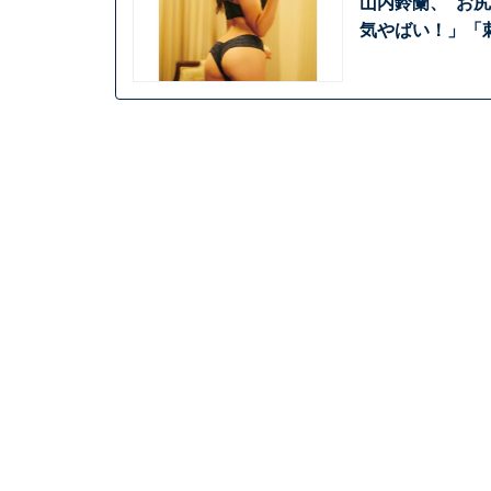
山内鈴蘭、“お
気やばい！」「