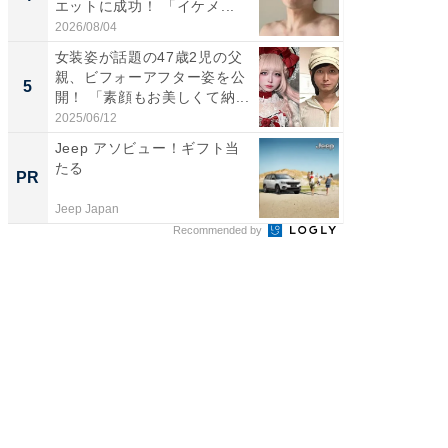
エットに成功！ 「イケメ...
ムキな姿
刃...
2026/08/04
2026/08/0
女装姿が話題の47歳2児の父
「2人と
親、ビフォーアフター姿を公
團十郎
5
5
開！ 「素顔もお美しくて納...
「後ろ
「...
2025/06/12
2026/08/0
Jeep アソビュー！ギフト当
すべて
たる
るその
PR
PR
Jeep Japan
COCO VIL
Recommended by