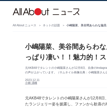
All About ニュース
ネットの話題
小嶋陽菜、美谷間あらわな
っぱり凄い！！魅力的！ス
元AKB48でタレントの小嶋陽菜さんが12月8日、自身のInst
の声が上がっています。（サムネイル画像出典：小嶋陽菜さん公式In
2023.12.11
小林 清峰
元AKB48でタレントの小嶋陽菜さんが12月8日、
たランジェリー姿を披露し、ファンから歓喜の