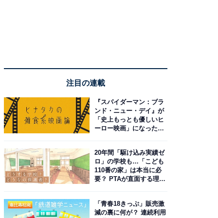
注目の連載
『スパイダーマン：ブラ
ンド・ニュー・デイ』が
「史上もっとも優しいヒ
ーロー映画」になった理
由。予習したい作品は？
20年間「駆け込み実績ゼ
ロ」の学校も…「こども
110番の家」は本当に必
要？ PTAが直面する理想
と現実
「青春18きっぷ」販売激
減の裏に何が？ 連続利用