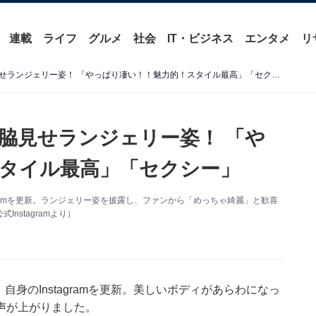
連載
ライフ
グルメ
社会
IT・ビジネス
エンタメ
リ
小嶋陽菜、美谷間あらわな脇見せランジェリー姿！ 「やっぱり凄い！！魅力的！スタイル最高」「セクシー」
脇見せランジェリー姿！ 「や
タイル最高」「セクシー」
agramを更新。ランジェリー姿を披露し、ファンから「めっちゃ綺麗」と歓喜
stagramより）
自身のInstagramを更新。美しいボディがあらわになっ
声が上がりました。