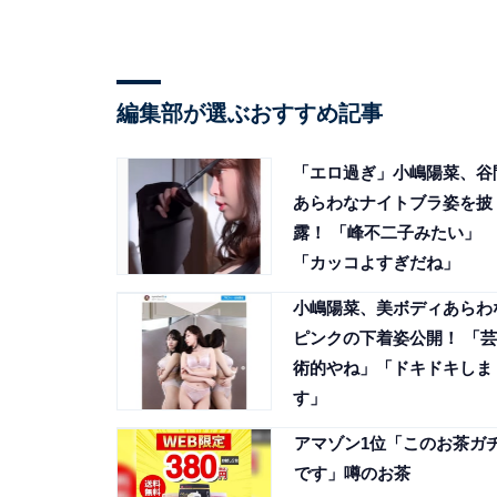
編集部が選ぶおすすめ記事
「エロ過ぎ」小嶋陽菜、谷
あらわなナイトブラ姿を披
露！ 「峰不二子みたい」
「カッコよすぎだね」
小嶋陽菜、美ボディあらわ
ピンクの下着姿公開！ 「芸
術的やね」「ドキドキしま
す」
アマゾン1位「このお茶ガ
です」噂のお茶