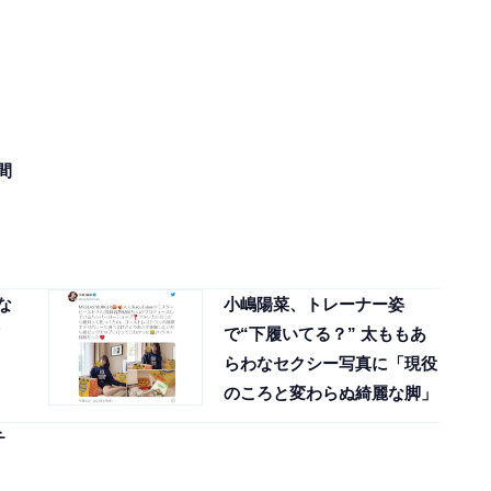
間
な
小嶋陽菜、トレーナー姿
で“下履いてる？” 太ももあ
らわなセクシー写真に「現役
のころと変わらぬ綺麗な脚」
チ