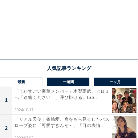
最新
一週間
一ヶ月
「うわすごい豪華メンバー」木梨憲武、ヒロミ
へ「連絡ください！」呼び掛ける。ISS...
1
2024/10/17
「リアル天使」篠崎愛、肩をちら見せしたバス
ローブ姿に「可愛すぎんぞ～」「目の表情...
2