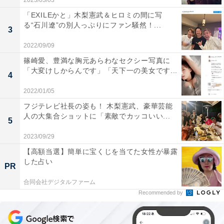
2023/03/03
「EXILEかと」木梨憲武＆ヒロミの間に写
る“石川遼”の別人っぷりにファン騒然！...
3
2022/09/09
篠崎愛、豊満な胸元あらわなセクシー写真に
「大変けしからんです」「天下一の美女です...
4
2022/01/05
フジテレビ社長の姿も！ 木梨憲武、豪華芸能
人の大集合ショットに「素敵でカッコいい...
5
2023/09/29
【高額当選】簡単に宝くじを当てた女性が暴露
した占い
PR
合同会社デジタルファーム
Recommended by