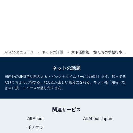
All About ニュース
ネットの話題
木下優樹菜、“娘たちの学校行事な一日”コーデに「足が長すぎる」「めちゃくちゃ可愛いです」の声！
ネットの話題
国内外のSNSで話題の人＆トピックをタイムリーにお届けします。知ってる
だけでちょっと得する、なんだか楽しい気分になれる、ネット発「知ら（な
きゃ）損」ニュースが盛りだくさん。
関連サービス
All About
All About Japan
イチオシ