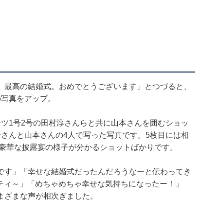
。最高の結婚式。おめでとうございます」とつづると、
の写真をアップ。
ツ1号2号の田村淳さんらと共に山本さんを囲むショッ
さんと山本さんの4人で写った写真です。5枚目には相
の豪華な披露宴の様子が分かるショットばかりです。
です」「幸せな結婚式だったんだろうなーと伝わってき
ティ～」「めちゃめちゃ幸せな気持ちになったー！」
まざまな声が相次ぎました。