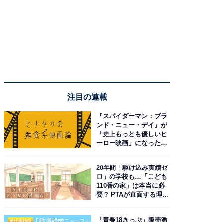
注目の連載
『スパイダーマン：ブラ
ンド・ニュー・デイ』が
「史上もっとも優しいヒ
ーロー映画」になった理
由。予習したい作品は？
20年間「駆け込み実績ゼ
ロ」の学校も…「こども
110番の家」は本当に必
要？ PTAが直面する理想
と現実
「青春18きっぷ」販売激