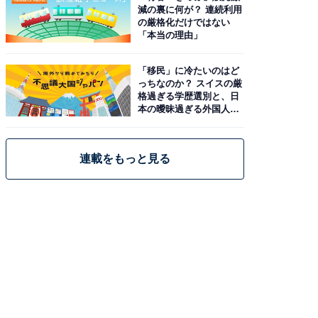
減の裏に何が？ 連続利用
の厳格化だけではない
「本当の理由」
「移民」に冷たいのはど
っちなのか？ スイスの厳
格過ぎる学歴選別と、日
本の曖昧過ぎる外国人政
策
連載をもっと見る