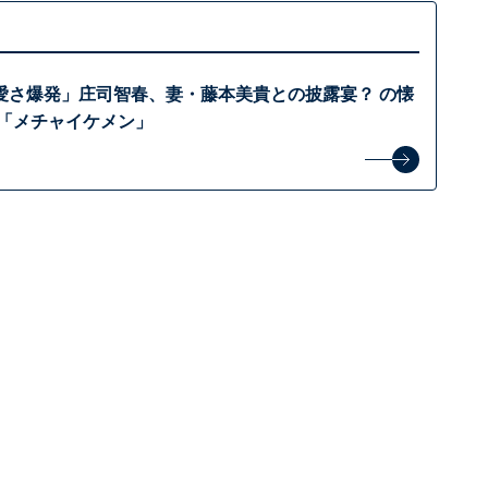
愛さ爆発」庄司智春、妻・藤本美貴との披露宴？ の懐
 「メチャイケメン」