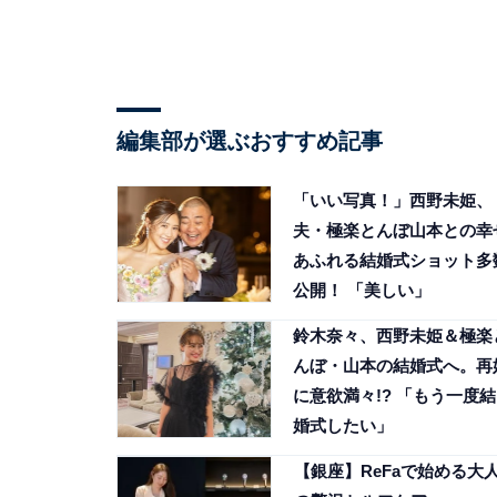
編集部が選ぶおすすめ記事
「いい写真！」西野未姫、
夫・極楽とんぼ山本との幸
あふれる結婚式ショット多
公開！ 「美しい」
鈴木奈々、西野未姫＆極楽
んぼ・山本の結婚式へ。再
に意欲満々!? 「もう一度結
婚式したい」
【銀座】ReFaで始める大