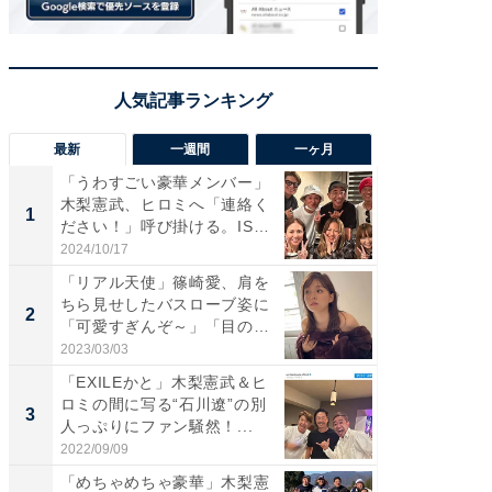
最新
一週間
一ヶ月
「うわすごい豪華メンバー」
「さす
木梨憲武、ヒロミへ「連絡く
は」高
1
1
ださい！」呼び掛ける。IS
災地を
S...
「カ...
2024/10/17
2026/08/0
「リアル天使」篠崎愛、肩を
「女の
ちら見せしたバスローブ姿に
介、バ
2
2
「可愛すぎんぞ～」「目の表
らのプレ
情...
愛...
2023/03/03
2026/08/0
「EXILEかと」木梨憲武＆ヒ
「脚が
ロミの間に写る“石川遼”の別
横川尚
3
3
人っぷりにファン騒然！...
ムキな姿
刃...
2022/09/09
2026/08/0
「めちゃめちゃ豪華」木梨憲
「え、