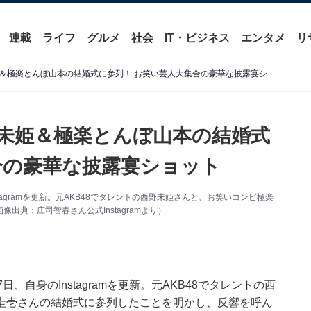
連載
ライフ
グルメ
社会
IT・ビジネス
エンタメ
リ
庄司智春＆藤本美貴、西野未姫＆極楽とんぼ山本の結婚式に参列！ お笑い芸人大集合の豪華な披露宴ショット
未姫＆極楽とんぼ山本の結婚式
合の豪華な披露宴ショット
agramを更新。元AKB48でタレントの西野未姫さんと、お笑いコンビ極楽
典：庄司智春さん公式Instagramより）
自身のInstagramを更新。元AKB48でタレントの西
圭壱さんの結婚式に参列したことを明かし、反響を呼ん