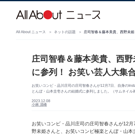
All About ニュース
ネットの話題
庄司智春＆藤本美貴、西野
に参列！ お笑い芸人大集
お笑いコンビ・品川庄司の庄司智春さんが12月7日、自身のInst
とんぼ・山本圭壱さんの結婚式に参列しました。（サムネイル画像出
2023.12.08
小林 清峰
お笑いコンビ・品川庄司の庄司智春さんが12月7日、
野未姫さんと、お笑いコンビ極楽とんぼ・山本