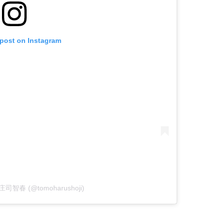
 post on Instagram
y 庄司智春 (@tomoharushoji)