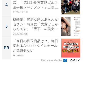
武、「第1回 最強芸能ゴルフ
芸人、2
4
4
選手権トーナメント」出場
エットに
メ...
2024/12/18
2026/08/0
篠崎愛、豊満な胸元あらわな
「脳がバ
セクシー写真に「大変けしか
装姿が話
5
5
らんです」「天下一の美女で
のお父さ
す...
2022/01/05
2026/08/0
「今日の目玉商品は？」毎日
これが
変わるAmazonタイムセール
な間取
PR
PR
が見逃せない
Amazon
株式会社
Recommended by