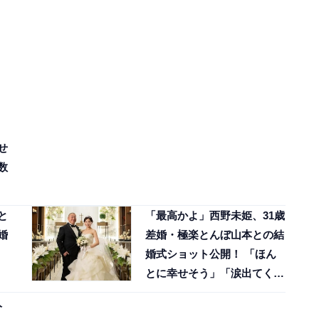
せ
数
と
「最高かよ」西野未姫、31歳
婚
差婚・極楽とんぼ山本との結
婚式ショット公開！ 「ほん
とに幸せそう」「涙出てく
る」
人