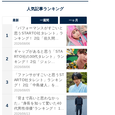
最新
一週間
一ヶ月
「パフォーマンスがすごいと
「癒し系
思うSTARTO社タレント」ラ
タレント
1
1
ンキング！ 2位「佐久間...
「井ノ原
2026/08/06
2026/08/0
ギャップがあると思う「STA
癒し系だ
RTO社の30代タレント」ラン
の若手
2
2
キング！ 2位「ジェシ...
グ！ 2
2026/08/06
2026/08/0
「ファンサがすごいと思うST
ギャップ
ARTO社タレント」ランキン
RTO社
3
3
グ！ 2位「中島健人」を...
キング！
2026/08/05
2026/08/0
「背まで高いと思わなかっ
「世界で
た」“身長を知って驚いた40
ARTO
4
4
代男性俳優”ランキング！ 1...
グ！ 2
2026/06/13
2026/08/0