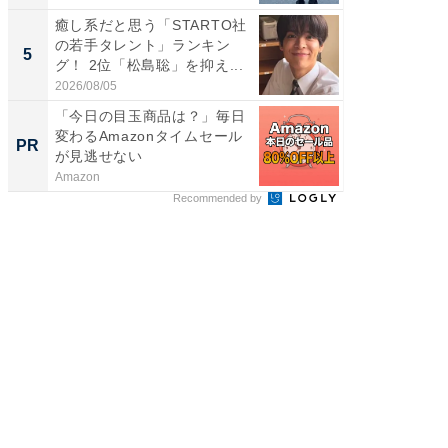
癒し系だと思う「STARTO社
身長を知
の若手タレント」ランキン
性俳優」
5
5
グ！ 2位「松島聡」を抑え...
「鈴木
倒...
2026/08/05
2026/08/0
「今日の目玉商品は？」毎日
母「老
変わるAmazonタイムセール
い」そ
PR
PR
が見逃せない
Amazon
株式会社
Recommended by