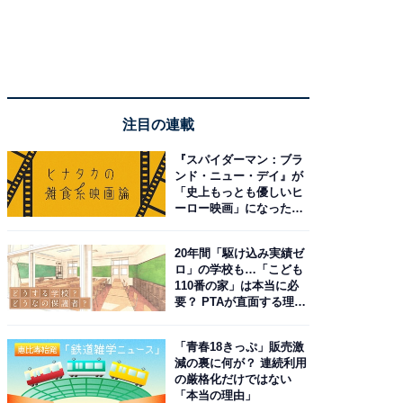
注目の連載
『スパイダーマン：ブラ
ンド・ニュー・デイ』が
「史上もっとも優しいヒ
ーロー映画」になった理
由。予習したい作品は？
20年間「駆け込み実績ゼ
ロ」の学校も…「こども
110番の家」は本当に必
要？ PTAが直面する理想
と現実
「青春18きっぷ」販売激
減の裏に何が？ 連続利用
の厳格化だけではない
「本当の理由」