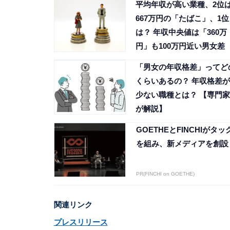
平均年収が高い業種、2位
667万円の「たばこ」、1位
は？ 年収中央値は「360万
円」も100万円近い男女差
「男女の年収格差」ってど
くらいあるの？ 年収格差が
少ない職種とは？ 【専門家
が解説】
GOETHEとFINCHIがタッ
を組み、新メディアを創設
PR(FINCHI on GOETHE)
関連リンク
プレスリリース