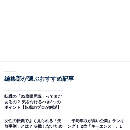
2022年発表の賃金構造基本統計調査によると、一般
労働者の月額平均賃金は男性34万2000円、女性25万
8900円となっており、女性の方が24.3％低い状況で
す。ただ、格差の大きさは職種によっても違いがあ
ります。
どういうことなのか、以下で解説します。
日本における男女の収入格差はOECD加盟国でワ
編集部が選ぶおすすめ記事
ースト3位
転職の「35歳限界説」ってまだ
厚生労働省が2022年に発表している
あるの？ 気を付けるべき3つの
ポイント【転職のプロが解説】
賃金構造基本統計調査
によると、一般労働者の月額平均
賃金は男性34万2000円、女性25万8900円でした。男性
女性の転職でよく見られる「失
「平均年収が高い企業」ランキ
を100としてみた男女間賃金格差は75.7です。
敗事例」とは？ 失敗しないため
ング！ 2位「キーエンス」、1