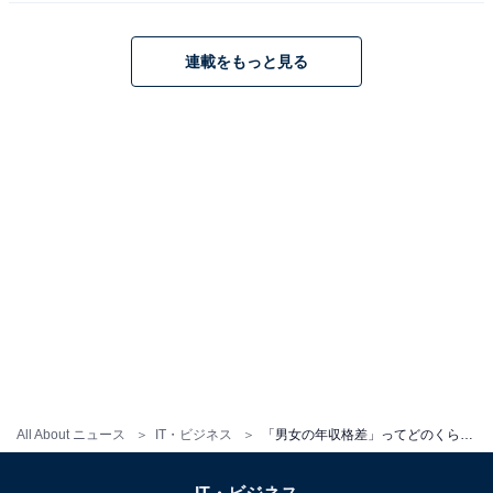
連載をもっと見る
職種によって格差に違いも？ IT系では格差が少な
い
一方、職種別に見てみると、男女の年収格差が顕著な職
種とそうではない職種があります。
All About ニュース
IT・ビジネス
「男女の年収格差」ってどのくらいあるの？ 年収格差が少ない職種とは？ 【専門家が解説】