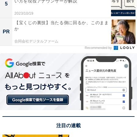
い方を現役アナウンサーが解説
5
2023/10/19
【宝くじの裏技】当たる側に回るか、このまま
か
PR
合同会社デジタルファーム
Recommended by
type会員の年収割合（2023年1～11月にログインしたユーザー／正社員の
み）
転職サイト『type』会員の年齢・性別ごとの年収比率を
見ても、20代では男女の年収差は少なく、年収400万円
未満の割合は男性70.7％、女性82.1％とギャップは
注目の連載
11.4％です。