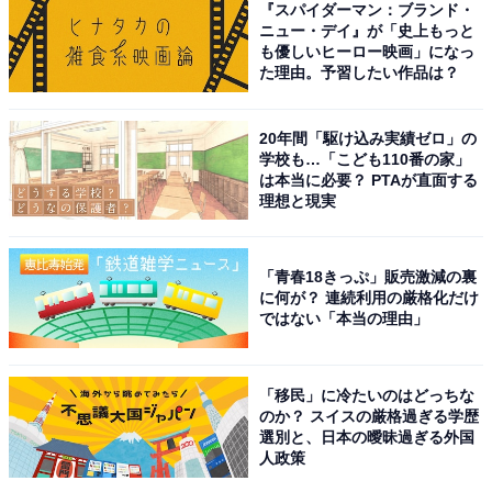
『スパイダーマン：ブランド・
しかし、結婚・出産などのライフイベントを経たと考え
ニュー・デイ』が「史上もっと
も優しいヒーロー映画」になっ
られる30代以降になると男女の賃金格差が開きはじめま
た理由。予習したい作品は？
す。年収400万円未満の割合は、30代では男性40.7％に
対し、女性60.5％とギャップが19.8％に拡大。さらに、
20年間「駆け込み実績ゼロ」の
40代、50代になると約30％に広がり、男女の年収格差は
学校も…「こども110番の家」
より顕著になっていくことが分かります。
は本当に必要？ PTAが直面する
理想と現実
「青春18きっぷ」販売激減の裏
に何が？ 連続利用の厳格化だけ
ではない「本当の理由」
「移民」に冷たいのはどっちな
のか？ スイスの厳格過ぎる学歴
選別と、日本の曖昧過ぎる外国
人政策