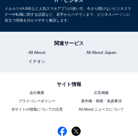
IT・ビジネス
メルカリやLINEなど人気スマホアプリの使い方、今さら聞けないビジネスマ
ナーや転職に関する話題など、若手からベテランまで、ビジネスパーソンに
役立つ情報を分かりやすく解説します。
「事務・管理部門系」のtype会員の年収割合（2023年1～11月にログインし
たユーザー／正社員のみ）
関連サービス
type会員の職種ごとの分布を見ると、男女の賃金格差が
All About
All About Japan
顕著な職種は「事務・管理部門系」職種でした。年収
イチオシ
400万円未満の割合について男女間ギャップは、20代
6.8％、30代25.8％、40代31.6％、50代38.1％とぐんぐ
ん大きくなっています。
サイト情報
会社概要
広告掲載
プライバシーポリシー
著作権・商標・免責事項
当サイトの情報についての注意
All About ニュースについて