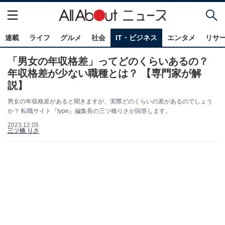
連載
ライフ
グルメ
社会
IT・ビジネス
エンタメ
リサ
「男女の年収格差」ってどのくらいあるの？
年収格差が少ない職種とは？ 【専門家が解
説】
男女の年収格差があると聞きますが、実際どのくらいの差があるのでしょう
か？ 転職サイト『type』編集長の三ツ橋りさが回答します。
2023.12.05
三ツ橋 りさ