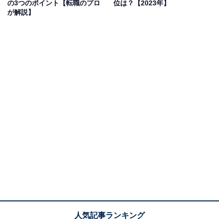
の3つのポイント【転職のプロ
位は？【2023年】
が解説】
つまり、女性は男性よりも24.3％低いというのが格差の
現状。国際的に見ても、日本はOECD14カ国の中で、韓
国、イスラエルに次いで
ワースト3
となっており、日本
は男女の賃金格差が大きい状態にあると言えるでしょ
う。