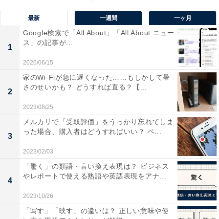
最新
一週間
一ヶ月
Google検索で「All About」「All About ニュー
時短勤務や休職の影響により、年代が上がるごと
ス」の記事が...
1
に差が広がる
2026/06/15
男女の年収格差が生じる原因は、いくつか考えられま
家のWi-Fiが急に遅くなった……もしかして暑
さのせいかも？ どうすれば直る？【...
す。
2
2023/08/25
同じ会社に同職種で新卒入社した場合、基本的に男女の
メルカリで「受取評価」をうっかり忘れてしま
年収格差はないのが一般的です。しかし、出産などのラ
った場合、購入者はどうすればいい？ ペ...
3
イフイベントで育児休暇や時短勤務を選択するのは女性
2023/02/03
であることがまだ多いこともあり、仕事をセーブせざる
「驚く」の類語・言い換え表現は？ ビジネス
をえない期間があることで、昇進・昇格など年収が上が
やレポートで使える熟語や英語表現をアナ...
4
るタイミングに差が出ていると考えられます。
2023/10/26
「写す」「映す」の違いは？ 正しい意味や使