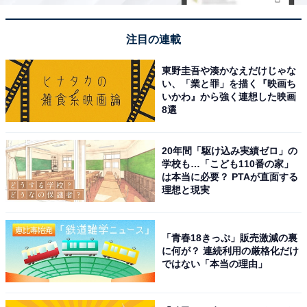
注目の連載
東野圭吾や湊かなえだけじゃな
い、「業と罪」を描く『映画ち
いかわ』から強く連想した映画
8選
20年間「駆け込み実績ゼロ」の
学校も…「こども110番の家」
は本当に必要？ PTAが直面する
理想と現実
「青春18きっぷ」販売激減の裏
に何が？ 連続利用の厳格化だけ
ではない「本当の理由」