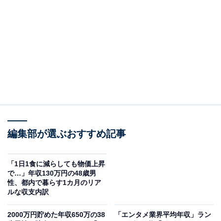
日本政策金融公庫は、財務省の管轄下にある特殊会社
で、日本の重要な政策金融機関の1つです。この機関
は、国民生活金融公庫・農林漁業金融公庫・中小企業金
融公庫といった前身機関の業務を引き継いでおり、日本
経済の成長や地域活性化への貢献、セーフティネット機
能の提供を主な役割としています。
編集部が選ぶおすすめ記事
「1日1食に減らしても物価上昇
で…」年収130万円の48歳男
性、都内で暮らす1カ月のリア
ルな収支内訳
2000万円貯めた年収650万の38
「エンタメ業界平均年収」ラン