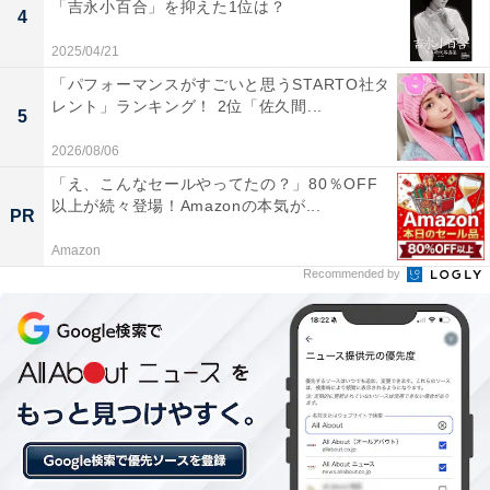
ネスパーソンこそが肝に銘じるべき理由
「吉永小百合」を抑えた1位は？
4
2025/04/21
「パフォーマンスがすごいと思うSTARTO社タ
レント」ランキング！ 2位「佐久間...
5
2026/08/06
「え、こんなセールやってたの？」80％OFF
以上が続々登場！Amazonの本気が...
1
2
PR
Amazon
Recommended by