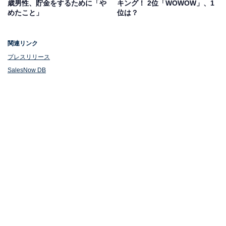
歳男性、貯金をするために「や
キング！ 2位「WOWOW」、1
めたこと」
位は？
1位：三菱UFJ信託銀行（892.4万円）
関連リンク
プレスリリース
1位は「三菱UFJ信託銀行」でした。平均年収は「892.4
SalesNow DB
万円」です。
三菱UFJ信託銀行は、三菱UFJフィナンシャル・グルー
プに属する信託銀行です。多様な金融サービスを提供し
ており、主なサービスには、暦年贈与信託・教育資金贈
与信託・相続型信託・結婚子育て支援信託などがありま
す。また、住宅ローンの取り扱いやNISA口座の開設、資
産や年金運用にも対応しており、多様なニーズに応えて
います。