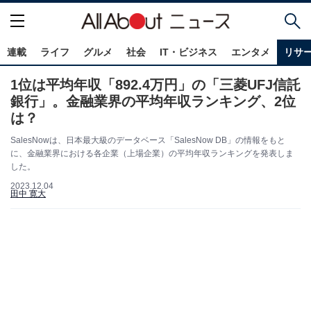
連載
ライフ
グルメ
社会
IT・ビジネス
エンタメ
リサ
1位は平均年収「892.4万円」の「三菱UFJ信託
銀行」。金融業界の平均年収ランキング、2位
は？
SalesNowは、日本最大級のデータベース「SalesNow DB」の情報をもと
に、金融業界における各企業（上場企業）の平均年収ランキングを発表しま
した。
2023.12.04
田中 寛大