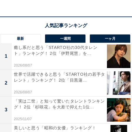
次ページ
10位までのランキング結果
最新
一週間
一ヶ月
癒し系だと思う「STARTO社の30代タレン
ト」ランキング！ 2位「伊野尾慧」を...
1
2026/08/07
世界で活躍できると思う「STARTO社の若手タ
レント」ランキング！ 2位「目黒蓮...
2
2026/08/07
「実は二世」と知って驚いたタレントランキン
グ！ 2位「杉咲花」を大差で抑えた1位...
3
こちらもおすすめ
2025/11/07
「高学歴ほど高収入」という現実を、新卒ビジ
美しいと思う「昭和の女優」ランキング！