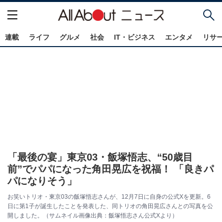
連載
ライフ
グルメ
社会
IT・ビジネス
エンタメ
リサ
「最後の宴」東京03・飯塚悟志、“50歳目
前”でパパになった角田晃広を祝福！ 「良きパ
パになりそう」
お笑いトリオ・東京03の飯塚悟志さんが、12月7日に自身の公式Xを更新。6
日に第1子が誕生したことを発表した、同トリオの角田晃広さんとの写真を公
開しました。（サムネイル画像出典：飯塚悟志さん公式Xより）