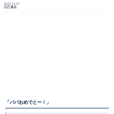
2023.12.07
宍戸 奏太
「パパおめでとー！」