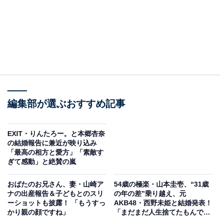
編集部が選ぶおすすめ記事
EXIT・りんたろー。と本郷杏奈
の結婚報告に兼近が映り込み
「最高の相方と愛方」「素敵す
ぎて感動」と絶賛の嵐
おばたのお兄さん、妻・山崎ア
54歳の極楽・山本圭壱、“31歳
ナの出産報告＆子どもとのスリ
の年の差”乗り越え、元
ーショットも披露！ 「もうすっ
AKB48・西野未姫と結婚発表！
かり親の顔ですね」
「まだまだ人生捨てたもんでは