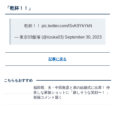
「乾杯！！」
乾杯！！
pic.twitter.com/lSvK9YkYkN
— 東京03飯塚 (@iizuka03)
September 30, 2023
記事に戻る
こちらもおすすめ
福田萌、夫・中田敦彦と弟の結婚式に出席！ 仲
良しな家族ショットに「嬉しそうな笑顔〜！ 」
祝福コメント届く