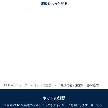
連載をもっと見る
All About ニュース
ネットの話題
「最後の宴」東京03・飯塚悟志、“50歳目前”でパパになった角田晃広を祝福！ 「良きパパになりそう」
ネットの話題
国内外のSNSで話題の人＆トピックをタイムリーにお届けします。知ってる