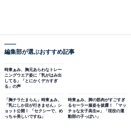
編集部が選ぶおすすめ記事
時東ぁみ、胸元あらわなトレー
ニングウエア姿に「乳がはみ出
してる」「とにかくデカすぎ
る」の声
「胸チラたまらん」時東ぁみ、
時東ぁみ、脚の筋肉がすごすぎ
「乳にしか目が行きません」シ
るセーラー服姿を披露！ 「マッ
ョット公開！ 「セクシーで、め
チョな女子高生w」「現役の運
っちゃ美しいですね」
動部の子っぽい」