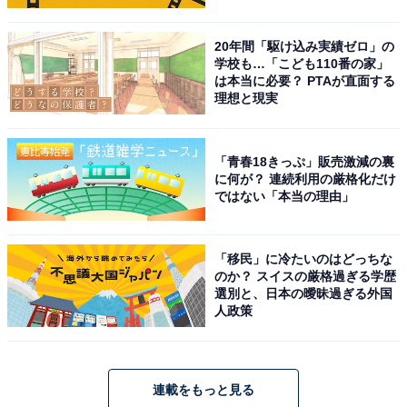
20年間「駆け込み実績ゼロ」の
学校も…「こども110番の家」
は本当に必要？ PTAが直面する
理想と現実
「青春18きっぷ」販売激減の裏
に何が？ 連続利用の厳格化だけ
ではない「本当の理由」
「移民」に冷たいのはどっちな
のか？ スイスの厳格過ぎる学歴
選別と、日本の曖昧過ぎる外国
人政策
連載をもっと見る