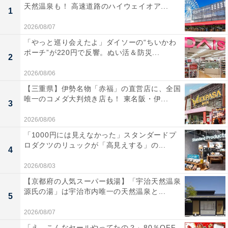
天然温泉も！ 高速道路のハイウェイオア...
1
2026/08/07
「やっと巡り会えたよ」ダイソーの“ちいかわ
ポーチ”が220円で反響。ぬい活＆防災...
2
2026/08/06
【三重県】伊勢名物「赤福」の直営店に、全国
唯一のコメダ大判焼き店も！ 東名阪・伊...
3
2026/08/06
「1000円には見えなかった」スタンダードプ
ロダクツのリュックが「高見えする」の...
4
2026/08/03
【京都府の人気スーパー銭湯】「宇治天然温泉
源氏の湯」は宇治市内唯一の天然温泉と...
5
2026/08/07
「え、こんなセールやってたの？」80％OFF