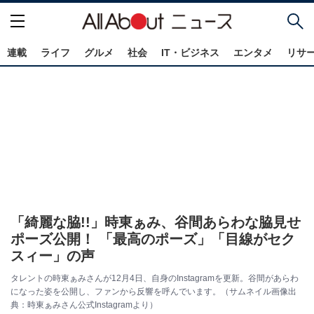
連載
ライフ
グルメ
社会
IT・ビジネス
エンタメ
リサ
「綺麗な脇!!」時東ぁみ、谷間あらわな脇見せ
ポーズ公開！ 「最高のポーズ」「目線がセク
スィー」の声
タレントの時東ぁみさんが12月4日、自身のInstagramを更新。谷間があらわ
になった姿を公開し、ファンから反響を呼んでいます。（サムネイル画像出
典：時東ぁみさん公式Instagramより）