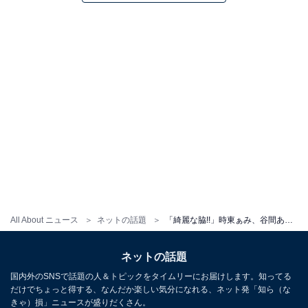
All About ニュース
ネットの話題
「綺麗な脇!!」時東ぁみ、谷間あらわな脇見せポーズ公開！ 「最高のポーズ」「目線がセクスィー」の声
ネットの話題
国内外のSNSで話題の人＆トピックをタイムリーにお届けします。知ってる
だけでちょっと得する、なんだか楽しい気分になれる、ネット発「知ら（な
きゃ）損」ニュースが盛りだくさん。