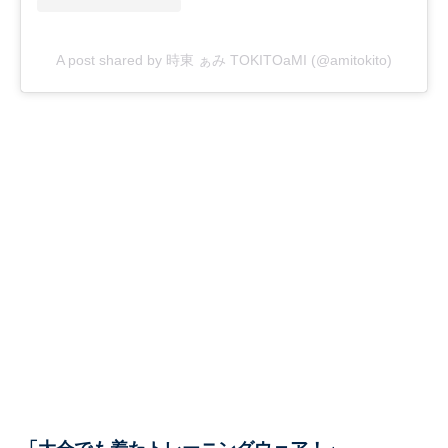
A post shared by 時東 ぁみ TOKITOaMI (@amitokito)