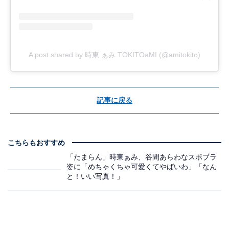
A post shared by 時東 ぁみ TOKITOaMI (@amitokito)
記事に戻る
こちらもおすすめ
「たまらん」時東ぁみ、谷間あらわなスポブラ
姿に「めちゃくちゃ可愛くてやばいわ」「なん
と！いい写真！」