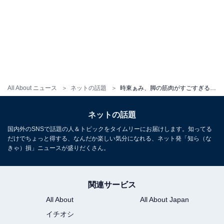
All About ニュース
ネットの話題
時東ぁみ、脚の筋肉がすごすぎるセーラー服姿を披露！ 「マッチョな女子高生w」「現役の運動部の子っぽい」
ネットの話題
国内外のSNSで話題の人＆トピックをタイムリーにお届けします。知ってる
だけでちょっと得する、なんだか楽しい気分になれる、ネット発「知ら（な
きゃ）損」ニュースが盛りだくさん。
関連サービス
All About
All About Japan
イチオシ