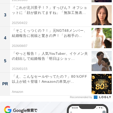
2023/03/03
「これが北川景子！？」すっぴん？ オフショ
ットに「顔が疲れてますね」「無加工無表...
3
2025/04/22
「そこくっつくの？！」元NGT48メンバー、
結婚報告に祝福と驚きの声！「お相手の...
4
2026/08/07
「やっと報告！」人気YouTuber、イケメン夫
の顔出しで結婚報告「明日はショッ...
5
2026/01/15
「え、こんなセールやってたの？」80％OFF
以上が続々登場！Amazonの本気が...
PR
Amazon
Recommended by