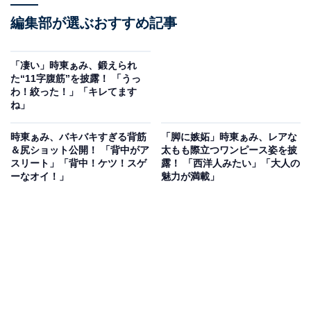
編集部が選ぶおすすめ記事
「凄い」時東ぁみ、鍛えられ
た“11字腹筋”を披露！ 「うっ
わ！絞った！」「キレてます
ね」
時東ぁみ、バキバキすぎる背筋
「脚に嫉妬」時東ぁみ、レアな
＆尻ショット公開！ 「背中がア
太もも際立つワンピース姿を披
スリート」「背中！ケツ！スゲ
露！ 「西洋人みたい」「大人の
ーなオイ！」
魅力が満載」