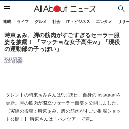
連載
ライフ
グルメ
社会
IT・ビジネス
エンタメ
リサ
時東ぁみ、脚の筋肉がすごすぎるセーラー服
姿を披露！ 「マッチョな女子高生w」「現役
の運動部の子っぽい」
2023.09.26
橋酒 瑛麗瑠
タレントの時東ぁみさんは9月26日、自身のInstagramを
更新。脚の筋肉が際立つセーラー服姿を公開しました。
【実際の投稿：時東ぁみ、脚の筋肉がすごい制服ショッ
ト公開！】 時東さんは「バスツアーで着...