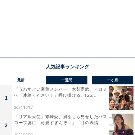
最新
一週間
一ヶ月
「うわすごい豪華メンバー」木梨憲武、ヒロミ
へ「連絡ください！」呼び掛ける。ISS...
1
2024/10/17
「リアル天使」篠崎愛、肩をちら見せしたバス
ローブ姿に「可愛すぎんぞ～」「目の表情...
2