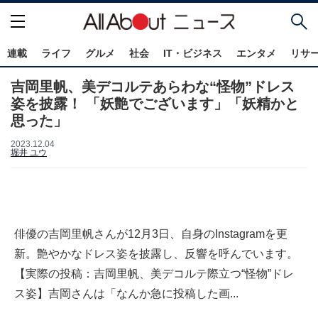
連載
ライフ
グルメ
社会
IT・ビジネス
エンタメ
リサ
吉岡里帆、美デコルテあらわな“怪物”ドレス
姿を披露！ 「妖艶でございます」「妖精かと
思った」
2023.12.04
堀井 ユウ
俳優の吉岡里帆さんが12月3日、自身のInstagramを更
新。艶やかなドレス姿を披露し、反響を呼んでいます。
【実際の投稿：吉岡里帆、美デコルテ際立つ“怪物”ドレ
ス姿】吉岡さんは「なんか急に投稿した画...