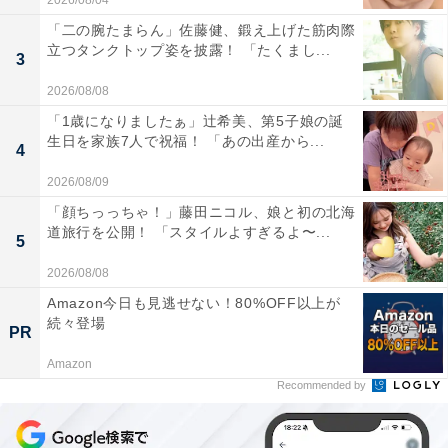
2026/08/04
「二の腕たまらん」佐藤健、鍛え上げた筋肉際
立つタンクトップ姿を披露！ 「たくまし...
3
2026/08/08
「1歳になりましたぁ」辻希美、第5子娘の誕
生日を家族7人で祝福！ 「あの出産から...
4
2026/08/09
「顔ちっっちゃ！」藤田ニコル、娘と初の北海
道旅行を公開！ 「スタイルよすぎるよ〜...
5
2026/08/08
Amazon今日も見逃せない！80%OFF以上が
続々登場
PR
Amazon
Recommended by