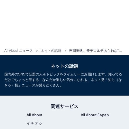
All About ニュース
ネットの話題
吉岡里帆、美デコルテあらわな“怪物”ドレス姿を披露！ 「妖艶でございます」「妖精かと思った」
ネットの話題
国内外のSNSで話題の人＆トピックをタイムリーにお届けします。知ってる
だけでちょっと得する、なんだか楽しい気分になれる、ネット発「知ら（な
きゃ）損」ニュースが盛りだくさん。
関連サービス
All About
All About Japan
イチオシ