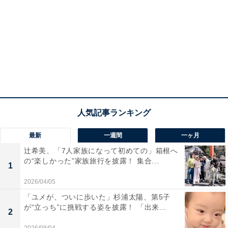
最新
一週間
一ヶ月
辻希美、「7人家族になって初めての」箱根へ
の“楽しかった”家族旅行を披露！ 集合...
1
2026/04/05
「ユメが、ついに歩いた」杉浦太陽、第5子
が“立っち”に挑戦する姿を披露！ 「出来...
2