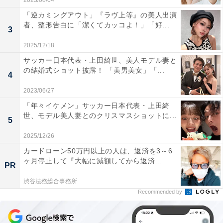
2023/08/04
「逆カミングアウト」『ラヴ上等』の美人出演
者、整形告白に「潔くてカッコよ！」「好...
3
2025/12/18
サッカー日本代表・上田綺世、美人モデル妻と
の結婚式ショット披露！ 「美男美女」「...
4
2023/06/27
「年々イケメン」サッカー日本代表・上田綺
世、モデル美人妻とのクリスマスショットに...
5
2025/12/26
カードローン50万円以上の人は、返済を3～6
ヶ月停止して『大幅に減額してから返済...
PR
渋谷法務総合事務所
Recommended by