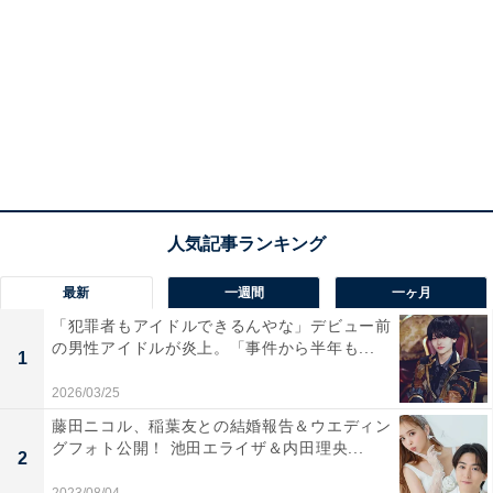
最新
一週間
一ヶ月
「犯罪者もアイドルできるんやな」デビュー前
の男性アイドルが炎上。「事件から半年も...
1
2026/03/25
藤田ニコル、稲葉友との結婚報告＆ウエディン
グフォト公開！ 池田エライザ＆内田理央...
2