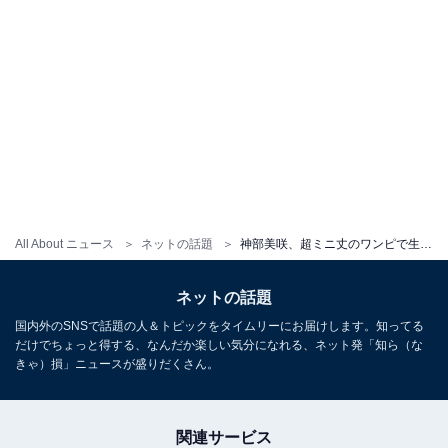
All About ニュース
ネットの話題
神部美咲、超ミニ丈のワンピで生足を披露！ 「美脚サイコー」「かわセクシー」
ネットの話題
国内外のSNSで話題の人＆トピックをタイムリーにお届けします。知ってる
だけでちょっと得する、なんだか楽しい気分になれる、ネット発「知ら（な
きゃ）損」ニュースが盛りだくさん。
関連サービス