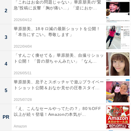
「これはお金の問題じゃない」華原朋美の“緊
急”投稿に反響「胸が痛い…」「逆におか...
2
2026/04/12
華原朋美、18キロ減の最新ショットを公開！
「本当にすごい。尊敬します」
3
2022/04/04
「すんごく痩せてる」華原朋美、自撮りショッ
ト公開！ 「昔の朋ちゃんみたい」「なん...
4
2026/05/11
華原朋美、息子とスポッチャで遊ぶプライベー
トショット公開＆おなか見せの圧巻スタイ...
5
2025/07/28
「え、こんなセールやってたの？」80％OFF
以上が続々登場！Amazonの本気が...
PR
Amazon