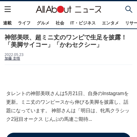
連載
ライフ
グルメ
社会
IT・ビジネス
エンタメ
リサ
神部美咲、超ミニ丈のワンピで生足を披露！
「美脚サイコー」「かわセクシー」
2022.05.23
加藤 圭悟
タレントの神部美咲さんは5月21日、自身のInstagramを
更新。ミニ丈のワンピースから伸びる美脚を披露し、話
題になっています。 神部さんは「明日は、牝馬クラシッ
ク2冠目オークス じんぶの馬連ご期待...