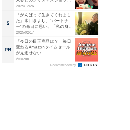
人妻とのクリスマスショット
エットに
に...
2025/12/26
2026/08/0
「がんばって生きてくれまし
「脳がバ
た」氷川きよし、“パートナ
装姿が話
5
5
ー”の命日に思い。「私の身
のお父さ
体...
2025/02/17
2026/08/0
「今日の目玉商品は？」毎日
「捨て
変わるAmazonタイムセール
い」捨
PR
PR
が見逃せない
ったの
Amazon
UR都市機
Recommended by