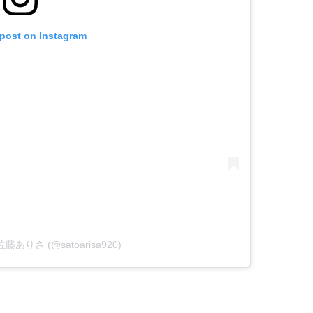
 post on Instagram
y 佐藤ありさ (@satoarisa920)