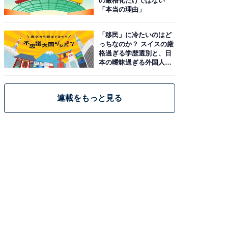
の厳格化だけではない
「本当の理由」
「移民」に冷たいのはど
っちなのか？ スイスの厳
格過ぎる学歴選別と、日
本の曖昧過ぎる外国人政
策
連載をもっと見る