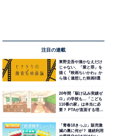
注目の連載
東野圭吾や湊かなえだけ
じゃない、「業と罪」を
描く『映画ちいかわ』か
ら強く連想した映画8選
20年間「駆け込み実績ゼ
ロ」の学校も…「こども
110番の家」は本当に必
要？ PTAが直面する理想
と現実
「青春18きっぷ」販売激
減の裏に何が？ 連続利用