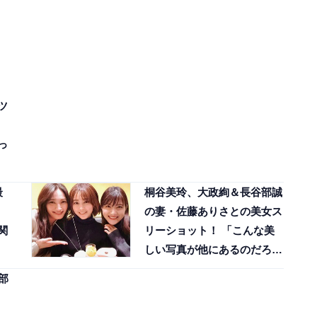
ツ
っ
最
桐谷美玲、大政絢＆長谷部誠
の妻・佐藤ありさとの美女ス
関
リーショット！ 「こんな美
しい写真が他にあるのだろう
か」
部