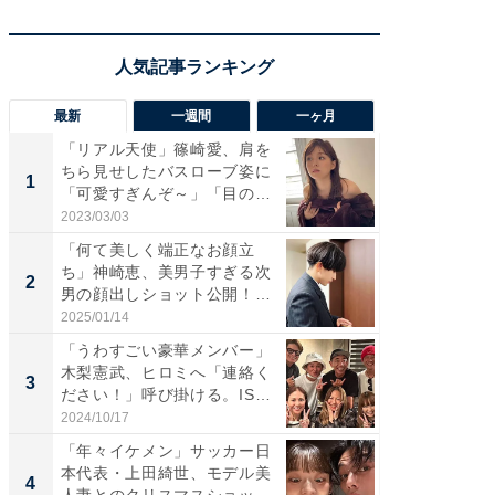
最新
一週間
一ヶ月
「リアル天使」篠崎愛、肩を
「さす
ちら見せしたバスローブ姿に
は」高
1
1
「可愛すぎんぞ～」「目の表
災地を
情...
「カ...
2023/03/03
2026/08/0
「何て美しく端正なお顔立
「女の
ち」神崎恵、美男子すぎる次
介、バ
2
2
男の顔出しショット公開！
らのプレ
「め...
愛...
2025/01/14
2026/08/0
「うわすごい豪華メンバー」
「脚が
木梨憲武、ヒロミへ「連絡く
横川尚
3
3
ださい！」呼び掛ける。IS
ムキな姿
S...
刃...
2024/10/17
2026/08/0
「年々イケメン」サッカー日
「え、
本代表・上田綺世、モデル美
芸人、2
4
4