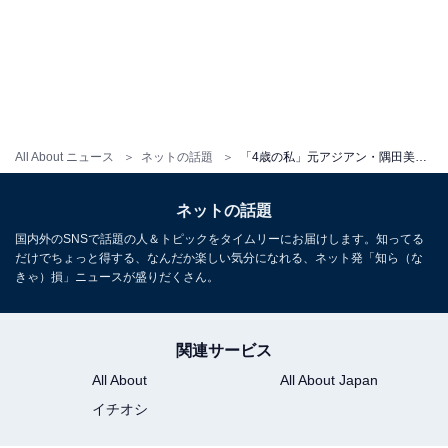
All About ニュース
ネットの話題
「4歳の私」元アジアン・隅田美保、48歳バースデーに幼少期ショット公開！ ハリセンボン近藤春菜も祝福
ネットの話題
国内外のSNSで話題の人＆トピックをタイムリーにお届けします。知ってる
だけでちょっと得する、なんだか楽しい気分になれる、ネット発「知ら（な
きゃ）損」ニュースが盛りだくさん。
関連サービス
All About
All About Japan
イチオシ