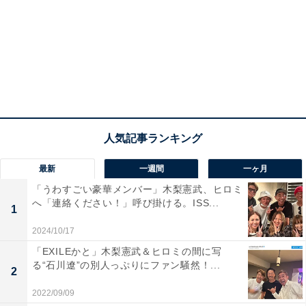
最新
一週間
一ヶ月
「うわすごい豪華メンバー」木梨憲武、ヒロミ
へ「連絡ください！」呼び掛ける。ISS...
1
2024/10/17
「EXILEかと」木梨憲武＆ヒロミの間に写
る“石川遼”の別人っぷりにファン騒然！...
2
2022/09/09