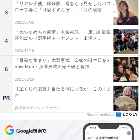
「リアル天使」篠崎愛、肩をちら見せしたバス
ローブ姿に「可愛すぎんぞ～」「目の表情...
3
2023/03/03
「めちゃめちゃ豪華」木梨憲武、「第1回 最強
芸能ゴルフ選手権トーナメント」出場メ...
4
2024/12/18
「最高な集まり」木梨憲武、奈緒の誕生日をS
now Man・深澤辰哉＆光石研と祝福...
5
2025/02/20
【宝くじの裏技】当たる側に回るか、このまま
か
PR
合同会社デジタルファーム
Recommended by