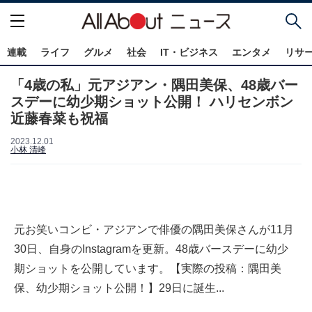
連載
ライフ
グルメ
社会
IT・ビジネス
エンタメ
リサ
「4歳の私」元アジアン・隅田美保、48歳バー
スデーに幼少期ショット公開！ ハリセンボン
近藤春菜も祝福
2023.12.01
小林 清峰
元お笑いコンビ・アジアンで俳優の隅田美保さんが11月
30日、自身のInstagramを更新。48歳バースデーに幼少
期ショットを公開しています。【実際の投稿：隅田美
保、幼少期ショット公開！】29日に誕生...