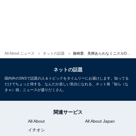
All About ニュース
ネットの話題
篠崎愛、美脚あらわなミニスカOL姿が「エロすぎ」と話題に！ 「制服の破壊力…」「美人で綺麗」
ネットの話題
国内外のSNSで話題の人＆トピックをタイムリーにお届けします。知ってる
だけでちょっと得する、なんだか楽しい気分になれる、ネット発「知ら（な
きゃ）損」ニュースが盛りだくさん。
関連サービス
All About
All About Japan
イチオシ