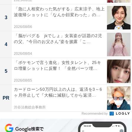
2025/06/12
「急に人相変わった気がする」広末涼子、地上
波復帰ショットに「なんか顔変わった」の...
3
2026/08/06
「脳がバグる jkでしょ」女装姿が話題の2児
の父、“今日のお父さん”姿を披露「こ...
4
2026/08/04
「ポケモンで言う進化」女性タレント、25キ
ロ増量ショットに反響！ 「全然パーツ埋...
5
2026/08/05
カードローン50万円以上の人は、返済を3～6
ヶ月停止して『大幅に減額してから返済...
PR
渋谷法務総合事務所
Recommended by