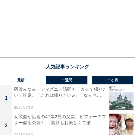
最新
一週間
一ヶ月
阿波みなみ、ディズニー訪問も「ガチで帰りた
い」吐露。「これは帰りたいw」「なんち...
1
2025/06/19
女装姿が話題の47歳2児の父親、ビフォーアフ
ター姿を公開！ 「素顔もお美しくて納...
2