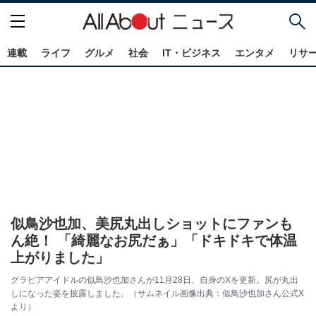
連載
ライフ
グルメ
社会
IT・ビジネス
エンタメ
リサ
似鳥沙也加、美尻丸出しショットにファンも
ん絶！ 「綺麗なお尻だぁ」「ドキドキで体温
上がりました」
グラビアアイドルの似鳥沙也加さんが11月28日、自身のXを更新。尻が丸出
しになった姿を披露しました。（サムネイル画像出典：似鳥沙也加さん公式X
より）