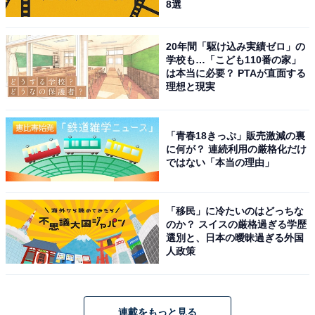
8選
20年間「駆け込み実績ゼロ」の
学校も…「こども110番の家」
は本当に必要？ PTAが直面する
理想と現実
「青春18きっぷ」販売激減の裏
に何が？ 連続利用の厳格化だけ
ではない「本当の理由」
「移民」に冷たいのはどっちな
のか？ スイスの厳格過ぎる学歴
選別と、日本の曖昧過ぎる外国
人政策
連載をもっと見る