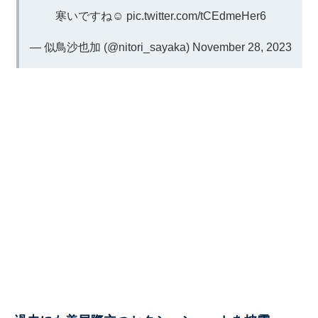
寒いですね☺︎
pic.twitter.com/tCEdmeHer6
— 似鳥沙也加 (@nitori_sayaka)
November 28, 2023