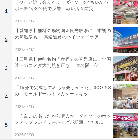
「やっと巡り会えたよ」ダイソーの“ちいかわ
ポーチ”が220円で反響。ぬい活＆防災...
1
2026/08/06
【愛知県】無料の動物園＆観光牧場に、市初の
天然温泉も！ 高速道路のハイウェイオア...
2
2026/08/07
【三重県】伊勢名物「赤福」の直営店に、全国
唯一のコメダ大判焼き店も！ 東名阪・伊...
3
2026/08/06
「15分で完成してめちゃ楽しかった」3COINS
の「モールドールトレカケースキッ...
4
2026/08/05
「面白いのあったから購入〜」ダイソーのポッ
プアップランドリーバッグが話題。“さま...
5
2026/08/03