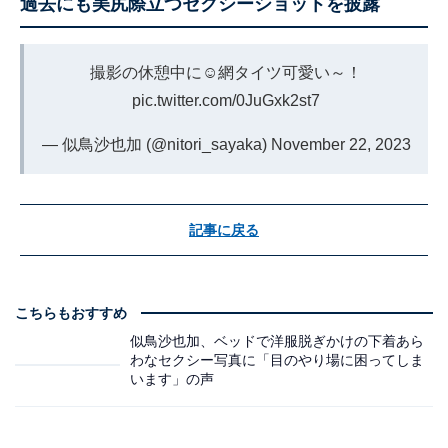
過去にも美尻際立つセクシーショットを披露
撮影の休憩中に☺︎網タイツ可愛い～！
pic.twitter.com/0JuGxk2st7
— 似鳥沙也加 (@nitori_sayaka)
November 22, 2023
記事に戻る
こちらもおすすめ
似鳥沙也加、ベッドで洋服脱ぎかけの下着あら
わなセクシー写真に「目のやり場に困ってしま
います」の声