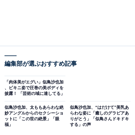
編集部が選ぶおすすめ記事
「肉体美がエグい」似鳥沙也加
、ビキニ姿で圧巻の美ボディを
披露！ 「芸術の域に達してる」
似鳥沙也加、太ももあらわな絶
似鳥沙也加、“はだけて”美乳あ
妙アングルからのセクシーショ
らわな姿に「癒しのグラビアあ
ットに「この世の絶景」「眼
りがとう」「似鳥さんドキドキ
福」
する」の声