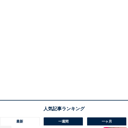
最新
一週間
一ヶ月