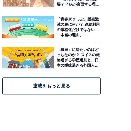
要？ PTAが直面する理想
と現実
「青春18きっぷ」販売激
減の裏に何が？ 連続利用
の厳格化だけではない
「本当の理由」
「移民」に冷たいのはど
っちなのか？ スイスの厳
格過ぎる学歴選別と、日
本の曖昧過ぎる外国人政
策
連載をもっと見る