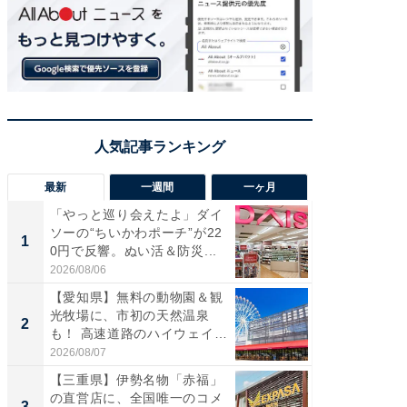
最新
一週間
一ヶ月
「やっと巡り会えたよ」ダイ
【兵庫
ソーの“ちいかわポーチ”が22
ーメン
1
1
0円で反響。ぬい活＆防災...
再現した
道...
2026/08/06
2026/08/0
【愛知県】無料の動物園＆観
【三重
光牧場に、市初の天然温泉
の直営
2
2
も！ 高速道路のハイウェイオ
ダ大判焼
ア...
伊...
2026/08/07
2026/08/0
【三重県】伊勢名物「赤福」
【千葉県
の直営店に、全国唯一のコメ
級マー
3
3