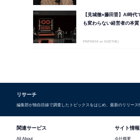
【見城徹×藤田晋】AI時代
も変わらない経営者の本質
PR(FINCHI on GOETHE)
リサーチ
編集部が独自目線で調査したトピックスをはじめ、最新のリリース
関連サービス
サイト情報
All About
会社概要