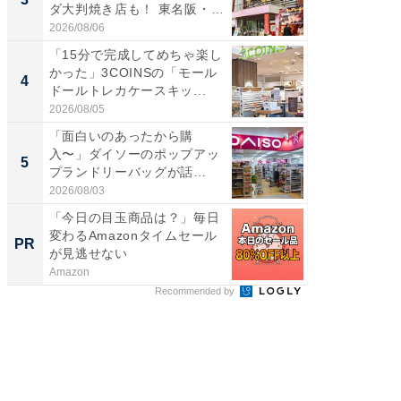
ダ大判焼き店も！ 東名阪・
ノベし
伊...
ー...
2026/08/06
2026/08/0
「15分で完成してめちゃ楽し
ステラ
かった」3COINSの「モール
詰め放題
4
4
ドールトレカケースキッ...
00円で「
2026/08/05
2026/08/0
「面白いのあったから購
立山連
入〜」ダイソーのポップアッ
風呂に、
5
5
プランドリーバッグが話
層水風
題。“さま...
帰...
2026/08/03
2026/08/0
「今日の目玉商品は？」毎日
すべて
変わるAmazonタイムセール
るその
PR
PR
が見逃せない
Amazon
COCO VIL
Recommended by