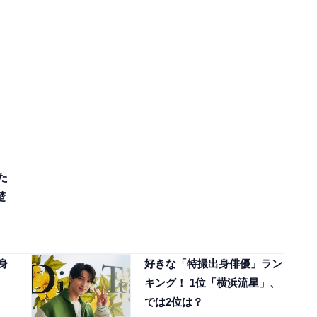
た
楚
身
好きな「特撮出身俳優」ラン
キング！ 1位「横浜流星」、
では2位は？