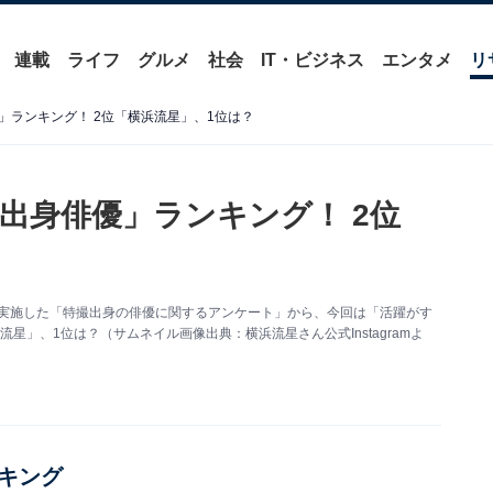
連載
ライフ
グルメ
社会
IT・ビジネス
エンタメ
リ
」ランキング！ 2位「横浜流星」、1位は？
出身俳優」ランキング！ 2位
人を対象に実施した「特撮出身の俳優に関するアンケート」から、今回は「活躍がす
」、1位は？（サムネイル画像出典：横浜流星さん公式Instagramよ
キング