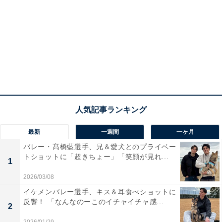
最新
一週間
一ヶ月
バレー・髙橋藍選手、兄＆愛犬とのプライベー
トショットに「超きちょー」「笑顔が見れ...
1
2026/03/08
イケメンバレー選手、キス＆耳食べショットに
反響！ 「なんなのーこのイチャイチャ感...
2