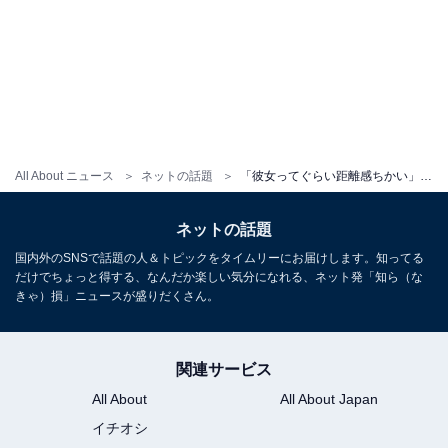
All About ニュース
ネットの話題
「彼女ってぐらい距離感ちかい」福原遥、プライベート感あふれるコストコ買い物姿に「天使」と反響！
ネットの話題
国内外のSNSで話題の人＆トピックをタイムリーにお届けします。知ってる
だけでちょっと得する、なんだか楽しい気分になれる、ネット発「知ら（な
きゃ）損」ニュースが盛りだくさん。
関連サービス
All About
All About Japan
イチオシ