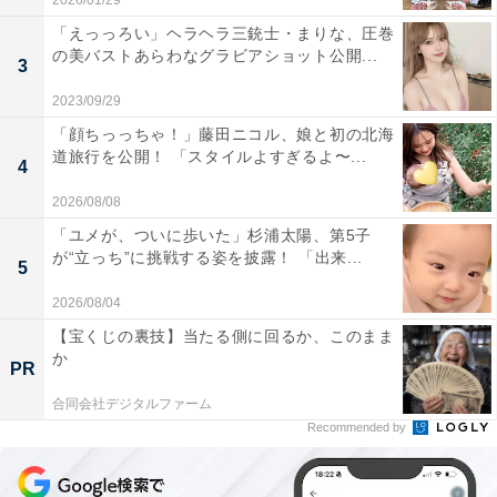
2026/01/29
「えっっろい」ヘラヘラ三銃士・まりな、圧巻
の美バストあらわなグラビアショット公開...
3
2023/09/29
「顔ちっっちゃ！」藤田ニコル、娘と初の北海
道旅行を公開！ 「スタイルよすぎるよ〜...
4
2026/08/08
「ユメが、ついに歩いた」杉浦太陽、第5子
が“立っち”に挑戦する姿を披露！ 「出来...
5
2026/08/04
【宝くじの裏技】当たる側に回るか、このまま
か
PR
合同会社デジタルファーム
Recommended by