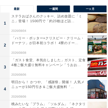
最新
一週間
一ヶ月
ステラおばさんのクッキー、詰め放題に「ミ
ニ」登場！ 1500円で「約23枚ほど詰...
1
2026/08/04
「ハリー・ポッター×クリスピー・クリーム・
ドーナツ」が日本初コラボ！ 4寮のドー...
2
2026/08/08
「ガスト食堂、本気出しました」ガスト、定食
4種ご飯大盛り無料キャンペーン「うおお...
3
崎陽軒「肉まん」「あんまん」（1個 税込230円）
2026/08/06
2022年10月に「電子レンジ対応フィルム」の個包装パッ
明日から！ かつや、「感謝祭」開催！ 人気メ
ケージが導入され、手軽に崎陽軒の中華まんを楽しめる
ニューが150円引き＆ご飯大盛無料「...
4
ようになりました。この時、生地も電子レンジで加熱を
2026/08/06
しても固くならず、ふわっともちっとした食感になるよ
桃みたいな「プラム」「ソルダム」「ネクタリ
う配合が見直されています。