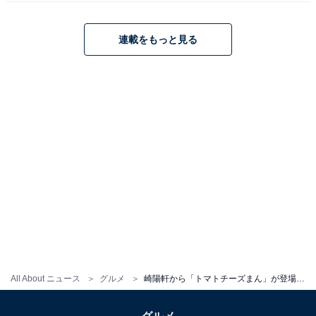
連載をもっと見る
トマト、タマネギ、ズッキーニ、パプリカなどの彩り野菜と牛肉、チーズが
入っている
All About ニュース
グルメ
崎陽軒から「トマトチーズまん」が登場！トマトソースに彩り野菜とチーズがゴロゴロ【実食レポ】
ベースとなっているトマトソースにはトマト、玉ねぎ、