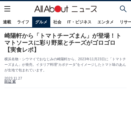
連載
ライフ
グルメ
社会
IT・ビジネス
エンタメ
リサ
崎陽軒から「トマトチーズまん」が登場！ト
マトソースに彩り野菜とチーズがゴロゴロ
【実食レポ】
横浜名物・シウマイでおなじみの崎陽軒から、2023年11月23日に「トマトチ
ーズまん」が発売。イタリア料理“カポナータ”をイメージしたトマト味のあん
が生地で包まれています。
2023.11.27
田辺 紫