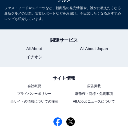
グルメ
ズッキーニ、ナス、パプリカなどの彩り野菜がゴロッと
ファストフードやスイーツなど、新商品の発売情報や、誰かに教えたくなる
入っています。
最新グルメの話題、実食レポートなどをお届け。今日試したくなるおすすめ
レシピも紹介しています。
肉まん、あんまんと同じように「電子レンジ対応フィル
ム」で個包装されているので、袋に入れたままチンすれ
関連サービス
ばOK。
All About
All About Japan
イチオシ
トマトチーズまん、おいしい？ 実
次ページ
食リポート！
サイト情報
会社概要
広告掲載
プライバシーポリシー
著作権・商標・免責事項
当サイトの情報についての注意
All About ニュースについて