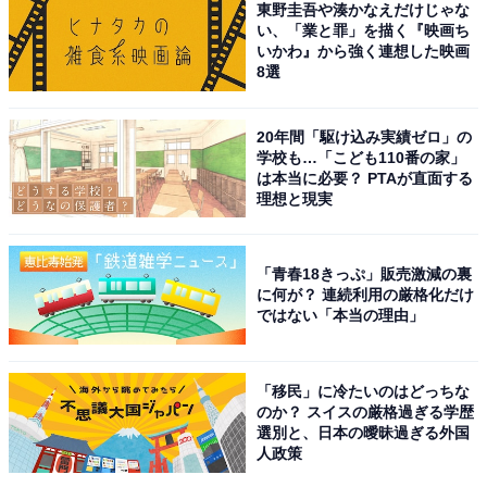
東野圭吾や湊かなえだけじゃな
い、「業と罪」を描く『映画ち
いかわ』から強く連想した映画
8選
20年間「駆け込み実績ゼロ」の
学校も…「こども110番の家」
は本当に必要？ PTAが直面する
理想と現実
「青春18きっぷ」販売激減の裏
に何が？ 連続利用の厳格化だけ
ではない「本当の理由」
崎陽軒「トマトチーズまん」（1個 税込230円）
2023年11月23日、新たに「トマトチーズまん」が発売さ
「移民」に冷たいのはどっちな
れました。イタリア発祥の煮込み料理“カポナータ”をイ
のか？ スイスの厳格過ぎる学歴
メージしたトマトソースに、牛肉とチーズを加えたあん
選別と、日本の曖昧過ぎる外国
を、ふんわりもっちりとした生地で包んだ中華まんで
人政策
す。