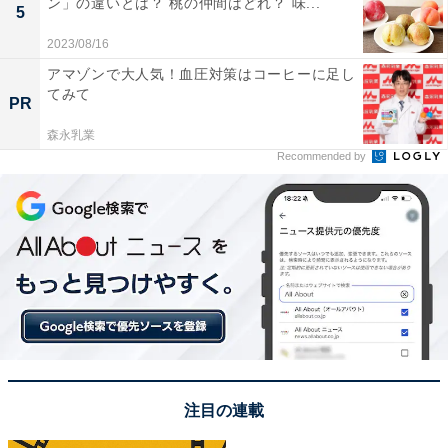
ン」の違いとは？ 桃の仲間はどれ？ 味...
5
2023/08/16
アマゾンで大人気！血圧対策はコーヒーに足し
てみて
PR
森永乳業
Recommended by
新たに「トマトチーズまん」が仲間入り
注目の連載