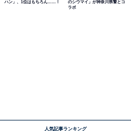
ハン」、1位はもちろん……！
のシウマイ」が神奈川県警とコ
ラボ
黒ごまを加えたコクのあるこしあん
あんまんは、厳選した小豆と砂糖に黒ごまを加えたコク
のあるこしあんが包み込まれています。