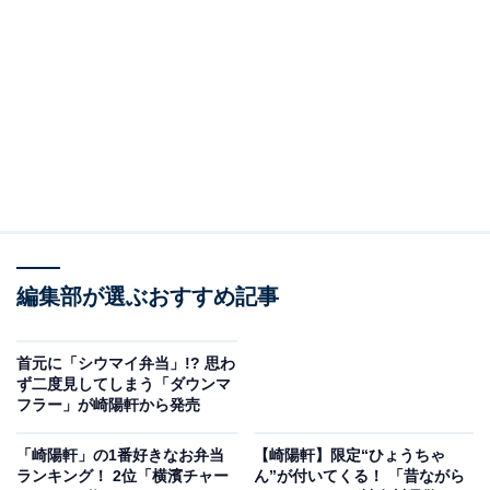
編集部が選ぶおすすめ記事
生姜の風味が程よく効いた広東風のあん
首元に「シウマイ弁当」!? 思わ
肉まんは、程よいサイズにカットした野菜と豚肉の食感
ず二度見してしまう「ダウンマ
フラー」が崎陽軒から発売
に生姜の風味をプラスしたあんを使用した広東風。
「崎陽軒」の1番好きなお弁当
【崎陽軒】限定“ひょうちゃ
ランキング！ 2位「横濱チャー
ん”が付いてくる！ 「昔ながら