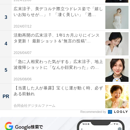
2024/11/06
広末涼子、美デコルテ際立つドレス姿で「嬉し
いお知らせが…」！ 「凄く美しい」「透...
3
2024/07/12
活動再開の広末涼子、1年1カ月ぶりにインス
タ更新！ 最新ショット＆“無言の投稿”...
4
2026/04/07
「急に人相変わった気がする」広末涼子、地上
波復帰ショットに「なんか顔変わった」の...
5
2026/08/06
【当選した人が暴露】宝くじ運が動く時、必ず
ある前触れ
PR
合同会社デジタルファーム
Recommended by