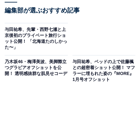
編集部が選ぶおすすめ記事
与田祐希、先輩・西野七瀬と上
京後初のプライベート旅行ショ
ット公開！ 「北海道たのしかっ
た〜」
乃木坂46・梅澤美波、美脚際立
与田祐希、ベッドの上で佐藤楓
つグラビアオフショットを公
との超密着ショット公開！ マフ
開！ 透明感抜群な肌見せコーデ
ラーに埋もれた姿の『MORE』
1月号オフショット