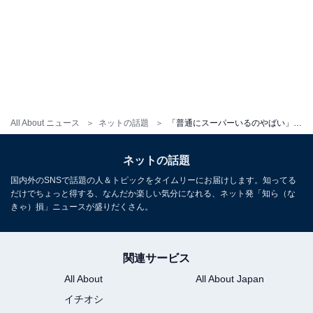
All About ニュース
ネットの話題
「普通にスーパーいるのやばい」乃木坂46・佐藤楓、同期メンバーとのプライベートすぎるショット公開！
ネットの話題
国内外のSNSで話題の人＆トピックをタイムリーにお届けします。知ってる
だけでちょっと得する、なんだか楽しい気分になれる、ネット発「知ら（な
きゃ）損」ニュースが盛りだくさん。
関連サービス
All About
All About Japan
イチオシ