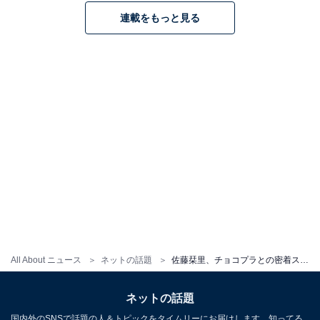
連載をもっと見る
All About ニュース
ネットの話題
佐藤栞里、チョコプラとの密着スリーショット！ 雑誌アザーカット公開に「もう兄妹じゃん」「みんな笑顔が素敵」
ネットの話題
国内外のSNSで話題の人＆トピックをタイムリーにお届けします。知ってる