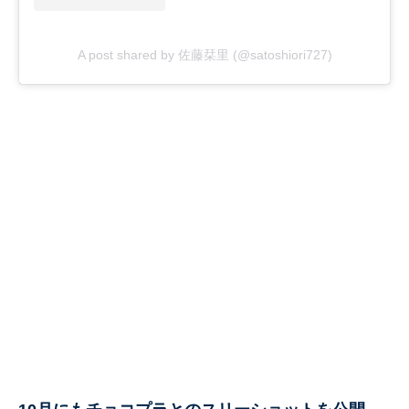
A post shared by 佐藤栞里 (@satoshiori727)