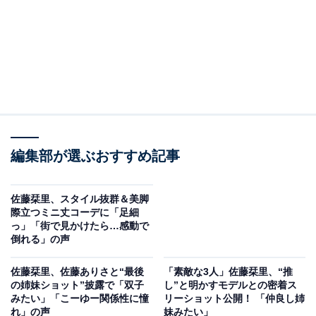
編集部が選ぶおすすめ記事
佐藤栞里、スタイル抜群＆美脚
際立つミニ丈コーデに「足細
っ」「街で見かけたら…感動で
倒れる」の声
佐藤栞里、佐藤ありさと“最後
「素敵な3人」佐藤栞里、“推
の姉妹ショット”披露で「双子
し”と明かすモデルとの密着ス
みたい」「こーゆー関係性に憧
リーショット公開！ 「仲良し姉
れ」の声
妹みたい」