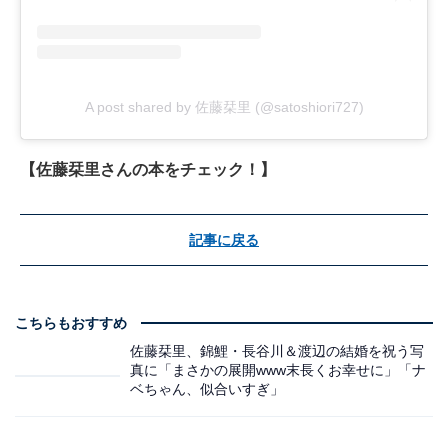
A post shared by 佐藤栞里 (@satoshiori727)
【佐藤栞里さんの本をチェック！】
記事に戻る
こちらもおすすめ
佐藤栞里、錦鯉・長谷川＆渡辺の結婚を祝う写
真に「まさかの展開www末長くお幸せに」「ナ
ベちゃん、似合いすぎ」