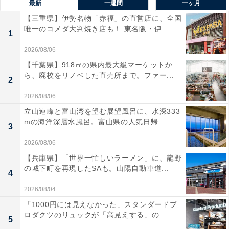
最新
一週間
一ヶ月
【三重県】伊勢名物「赤福」の直営店に、全国
唯一のコメダ大判焼き店も！ 東名阪・伊...
1
2026/08/06
【千葉県】918㎡の県内最大級マーケットか
ら、廃校をリノベした直売所まで。ファー...
2
2026/08/06
立山連峰と富山湾を望む展望風呂に、水深333
mの海洋深層水風呂。富山県の人気日帰...
3
2026/08/06
【兵庫県】「世界一忙しいラーメン」に、龍野
の城下町を再現したSAも。山陽自動車道...
4
2026/08/04
「1000円には見えなかった」スタンダードプ
ロダクツのリュックが「高見えする」の...
5