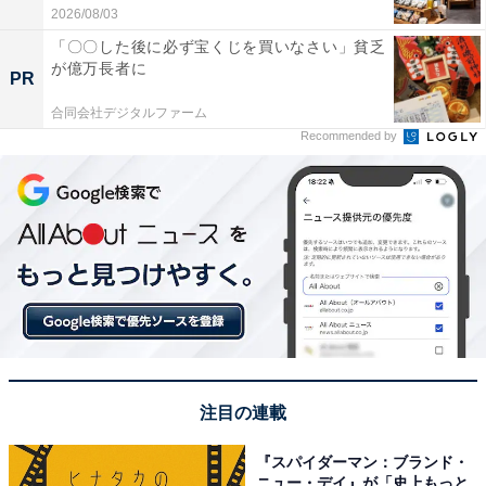
2026/08/03
「〇〇した後に必ず宝くじを買いなさい」貧乏
が億万長者に
PR
合同会社デジタルファーム
Recommended by
注目の連載
『スパイダーマン：ブランド・
ニュー・デイ』が「史上もっと