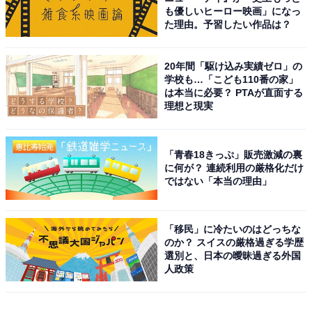
も優しいヒーロー映画」になっ
た理由。予習したい作品は？
20年間「駆け込み実績ゼロ」の
学校も…「こども110番の家」
は本当に必要？ PTAが直面する
理想と現実
「青春18きっぷ」販売激減の裏
に何が？ 連続利用の厳格化だけ
ではない「本当の理由」
「移民」に冷たいのはどっちな
のか？ スイスの厳格過ぎる学歴
選別と、日本の曖昧過ぎる外国
人政策