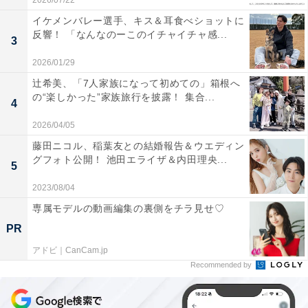
2026/07/22
イケメンバレー選手、キス＆耳食べショットに
反響！ 「なんなのーこのイチャイチャ感...
3
2026/01/29
辻希美、「7人家族になって初めての」箱根へ
の“楽しかった”家族旅行を披露！ 集合...
4
2026/04/05
藤田ニコル、稲葉友との結婚報告＆ウエディン
グフォト公開！ 池田エライザ＆内田理央...
5
2023/08/04
専属モデルの動画編集の裏側をチラ見せ♡
PR
アドビ｜CanCam.jp
Recommended by