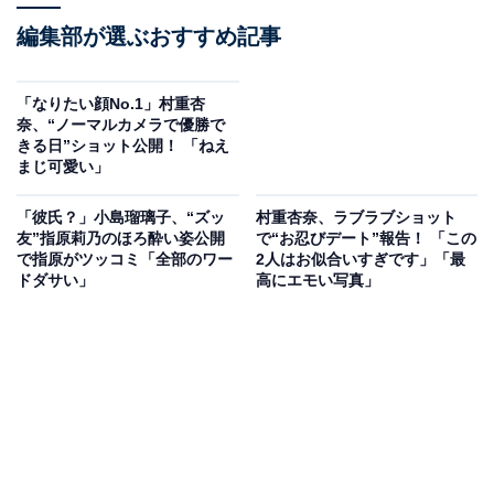
編集部が選ぶおすすめ記事
「なりたい顔No.1」村重杏
奈、“ノーマルカメラで優勝で
きる日”ショット公開！ 「ねえ
まじ可愛い」
「彼氏？」小島瑠璃子、“ズッ
村重杏奈、ラブラブショット
友”指原莉乃のほろ酔い姿公開
で“お忍びデート”報告！ 「この
で指原がツッコミ「全部のワー
2人はお似合いすぎです」「最
ドダサい」
高にエモい写真」