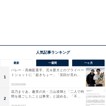
最新
一週間
一ヶ月
バレー・髙橋藍選手、兄＆愛犬とのプライベー
トショットに「超きちょー」「笑顔が見れ...
1
2026/03/08
花乃まりあ、趣里の夫・三山凌輝と「二人で時
間を過ごしたことは事実」と認める。「不...
2