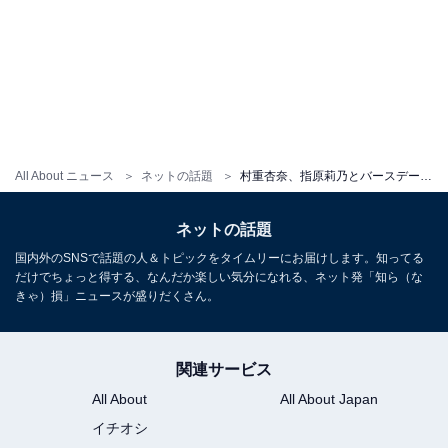
All About ニュース
ネットの話題
村重杏奈、指原莉乃とバースデー密着ツーショット！ 「まるで姉妹のよう」「いつまでも仲良しでいてね」
ネットの話題
国内外のSNSで話題の人＆トピックをタイムリーにお届けします。知ってる
だけでちょっと得する、なんだか楽しい気分になれる、ネット発「知ら（な
きゃ）損」ニュースが盛りだくさん。
関連サービス
All About
All About Japan
イチオシ