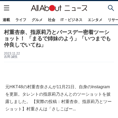
連載
ライフ
グルメ
社会
IT・ビジネス
エンタメ
リサ
村重杏奈、指原莉乃とバースデー密着ツーシ
ョット！ 「まるで姉妹のよう」「いつまでも
仲良しでいてね」
2023.11.22
吉岡 誠悦
元HKT48の村重杏奈さんが11月21日、自身のInstagram
を更新。タレントの指原莉乃さんとのツーショットを披
露しました。 【実際の投稿：村重杏奈、指原莉乃とツー
ショット】村重さんは「さしこぱー...