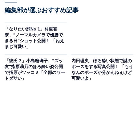
編集部が選ぶおすすめ記事
「なりたい顔No.1」村重杏
奈、“ノーマルカメラで優勝で
きる日”ショット公開！ 「ねえ
まじ可愛い」
「彼氏？」小島瑠璃子、“ズッ
内田理央、ほろ酔い状態で謎の
友”指原莉乃のほろ酔い姿公開
ポーズをする写真公開！ 「もう
で指原がツッコミ「全部のワー
なんのポーズか分かんねぇけど
ドダサい」
可愛いよ」