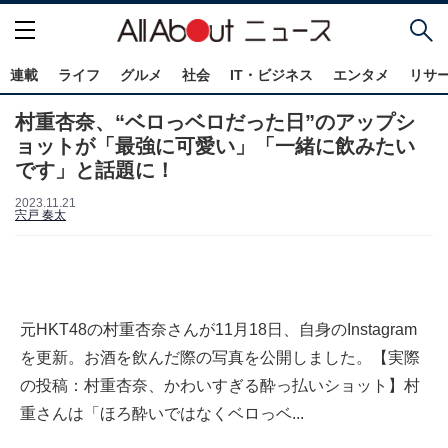
連載
ライフ
グルメ
社会
IT・ビジネス
エンタメ
リサ
村重杏奈、“ベロっベロだった日”のアップシ
ョットが「最強に可愛い」「一緒に飲みたい
です」と話題に！
2023.11.21
宍戸 奏太
元HKT48の村重杏奈さんが11月18日、自身のInstagram
を更新。お酒を飲んだ際の写真を公開しました。【実際
の投稿：村重杏奈、かわいすぎる酔っ払いショット】村
重さんは「ほろ酔いではなくベロっベ...