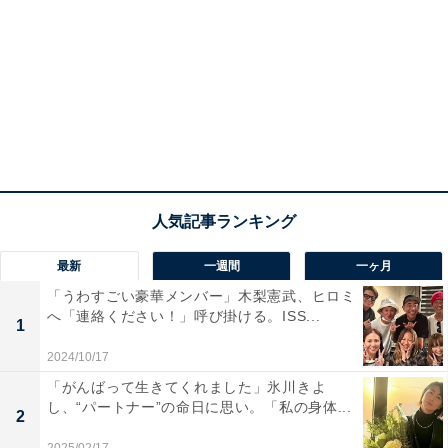
最新
一週間
一ヶ月
「うわすごい豪華メンバー」木梨憲武、ヒロミ
へ「連絡ください！」呼び掛ける。ISS...
1
2024/10/17
「がんばって生きてくれました」氷川きよ
し、“パートナー”の命日に思い。「私の身体...
2