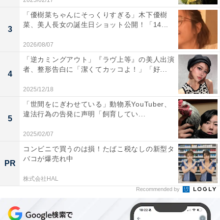
2025/02/17
「優樹菜ちゃんにそっくりすぎる」木下優樹
菜、美人長女の誕生日ショット公開！「14...
3
2026/08/07
「逆カミングアウト」『ラヴ上等』の美人出演
者、整形告白に「潔くてカッコよ！」「好...
4
2025/12/18
「世間をにぎわせている」動物系YouTuber、
違法行為の告発に声明「飼育してい...
5
2025/02/07
コンビニで買うのは損！たばこ税なしの新型タ
バコが爆売れ中
PR
株式会社HAL
Recommended by