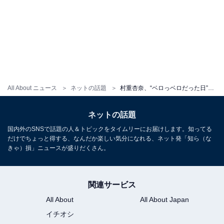
All About ニュース
ネットの話題
村重杏奈、“ベロっベロだった日”のアップショットが「最強に可愛い」「一緒に飲みたいです」と話題に！
ネットの話題
国内外のSNSで話題の人＆トピックをタイムリーにお届けします。知ってる
だけでちょっと得する、なんだか楽しい気分になれる、ネット発「知ら（な
きゃ）損」ニュースが盛りだくさん。
関連サービス
All About
All About Japan
イチオシ