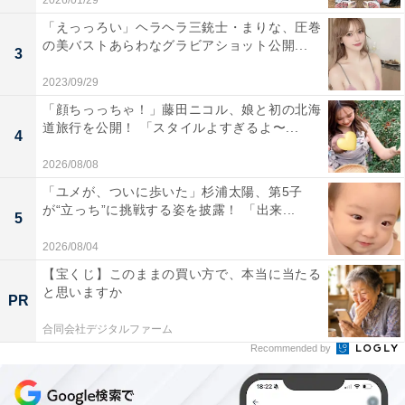
2026/01/29
「えっっろい」ヘラヘラ三銃士・まりな、圧巻
の美バストあらわなグラビアショット公開...
3
2023/09/29
「顔ちっっちゃ！」藤田ニコル、娘と初の北海
道旅行を公開！ 「スタイルよすぎるよ〜...
4
2026/08/08
「ユメが、ついに歩いた」杉浦太陽、第5子
が“立っち”に挑戦する姿を披露！ 「出来...
5
2026/08/04
【宝くじ】このままの買い方で、本当に当たる
と思いますか
PR
合同会社デジタルファーム
Recommended by