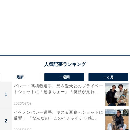
最新
一週間
一ヶ月
バレー・髙橋藍選手、兄＆愛犬とのプライベー
トショットに「超きちょー」「笑顔が見れ...
1
2026/03/08
イケメンバレー選手、キス＆耳食べショットに
反響！ 「なんなのーこのイチャイチャ感...
2