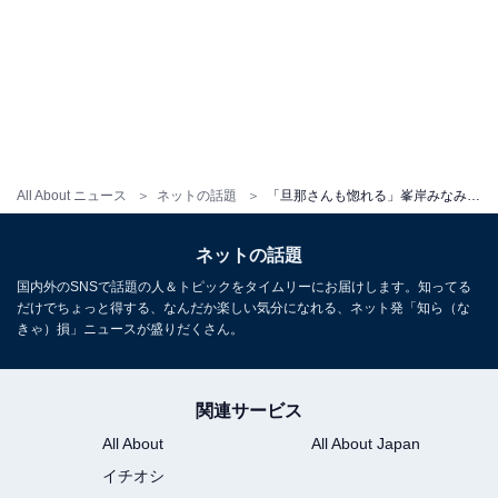
All About ニュース
ネットの話題
「旦那さんも惚れる」峯岸みなみ、31歳バースデーにセクシーショット！ 「多幸感たっぷりな感じ大好き」
ネットの話題
国内外のSNSで話題の人＆トピックをタイムリーにお届けします。知ってる
だけでちょっと得する、なんだか楽しい気分になれる、ネット発「知ら（な
きゃ）損」ニュースが盛りだくさん。
関連サービス
All About
All About Japan
イチオシ