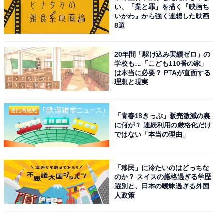
い、「業と罪」を描く『映画ち
いかわ』から強く連想した映画
8選
20年間「駆け込み実績ゼロ」の
学校も…「こども110番の家」
は本当に必要？ PTAが直面する
理想と現実
「青春18きっぷ」販売激減の裏
に何が？ 連続利用の厳格化だけ
ではない「本当の理由」
「移民」に冷たいのはどっちな
のか？ スイスの厳格過ぎる学歴
選別と、日本の曖昧過ぎる外国
人政策