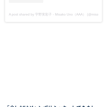
A post shared by 宇野実彩子 - Misako Uno（AAA） (@misako_u