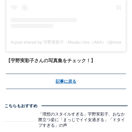
A post shared by 宇野実彩子 - Misako Uno（AAA） (@misako_u
【宇野実彩子さんの写真集をチェック！】
記事に戻る
こちらもおすすめ
「理想のスタイルすぎる」宇野実彩子、おなか
際立つ姿に「まっじでイイ女過ぎる」「ドタイ
プすぎる」の声