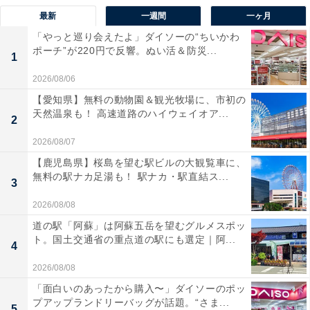
最新
一週間
一ヶ月
「やっと巡り会えたよ」ダイソーの“ちいかわ
ポーチ”が220円で反響。ぬい活＆防災...
1
2026/08/06
【愛知県】無料の動物園＆観光牧場に、市初の
天然温泉も！ 高速道路のハイウェイオア...
2
2026/08/07
【鹿児島県】桜島を望む駅ビルの大観覧車に、
無料の駅ナカ足湯も！ 駅ナカ・駅直結ス...
3
2026/08/08
道の駅「阿蘇」は阿蘇五岳を望むグルメスポッ
ト。国土交通省の重点道の駅にも選定｜阿...
4
2026/08/08
「面白いのあったから購入〜」ダイソーのポッ
プアップランドリーバッグが話題。“さま...
5