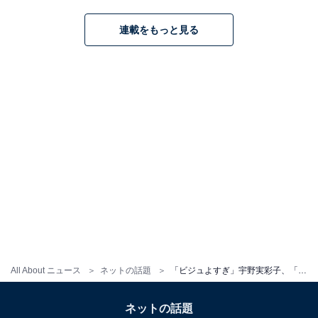
連載をもっと見る
All About ニュース
ネットの話題
「ビジュよすぎ」宇野実彩子、「大人女子ディズニー」満喫ショットに「私服もえぐい」「可愛さが異常」の声
ネットの話題